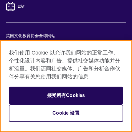
B站
英国文化教育协会全球网站
隐私与使用条款
我们使用 Cookie 以允许我们网站的正常工作、
Cookie
个性化设计内容和广告、提供社交媒体功能并分
网站地图
析流量。我们还同社交媒体、广告和分析合作伙
ICP number: 京ICP备10044692号-8
伴分享有关您使用我们网站的信息。
京公网安备11010502045859号
接受所有Cookies
© 2026 British Council
英国文化教育协会是英国提供教育机会与促进文化交流的国际机
构。
Cookie 设置
机构注册号：209131 （英格兰与威尔士）SC037733 （苏格兰）