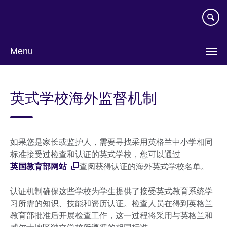
Skip
to
main
content
Menu
Choose
your
英式学校海外监督机制
language
如果您是家长或监护人，需要寻找采用英格兰中小学相同
标准接受过检查和认证的英式学校，您可以通过
英国教育部网站
查阅获得认证的海外英式学校名单。
认证机制确保这些学校为学生提供了接受英式教育系统学
习所需的知识、技能和资历认证。检查人员在得到英格兰
教育部批准后开展检查工作，这一过程将采用与英格兰和