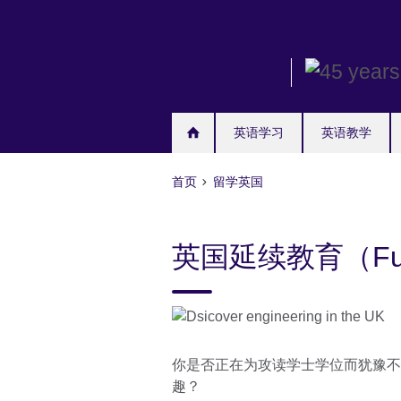
Skip
to
main
content
英语学习
英语教学
首页
留学英国
英国延续教育（Furth
你是否正在为攻读学士学位而犹豫不
趣？