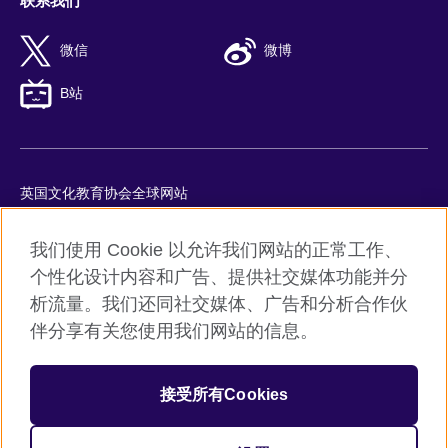
联系我们
微信
微博
B站
英国文化教育协会全球网站
隐私与使用条款
我们使用 Cookie 以允许我们网站的正常工作、
Cookie
个性化设计内容和广告、提供社交媒体功能并分
网站地图
析流量。我们还同社交媒体、广告和分析合作伙
ICP number: 京ICP备10044692号-8
伴分享有关您使用我们网站的信息。
京公网安备11010502045859号
接受所有Cookies
© 2026 British Council
英国文化教育协会是英国提供教育机会与促进文化交流的国际机
构。