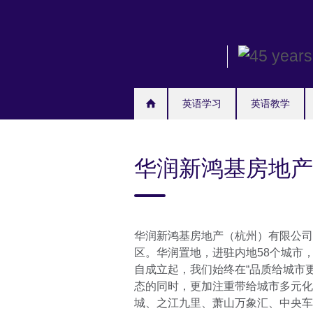
Skip
to
main
content
英语学习
英语教学
华润新鸿基房地产
华润新鸿基房地产（杭州）有限公司
区。华润置地，进驻内地58个城市，
自成立起，我们始终在“品质给城市
态的同时，更加注重带给城市多元化
城、之江九里、萧山万象汇、中央车