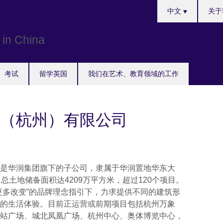
Choose
中文
关于
your
language
考试
留学英国
我们在艺术、教育领域的工作
（杭州）有限公司
是华润集团旗下的子公司，隶属于华润置地华东大
总土地储备面积达4209万平方米，超过120个项目。
更多改变”的品牌理念指引下，力求提供不同的建筑形
的生活体验。目前正运营或前期项目包括杭州万象
站广场、城北凤凰广场、杭州中心、奥体博览中心，