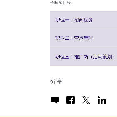
长睦项目等。
Click
职位一：招商租务
to
expand.
More
Click
职位二：营运管理
information
to
available.
expand.
More
职位三：推广岗（活动策划）
information
available.
分享