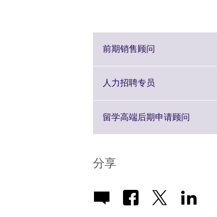
Click
前期销售顾问
to
expand.
More
Click
人力招聘专员
information
to
available.
expand.
More
Click
留学高端后期申请顾问
information
to
available.
expand
More
informa
分享
availab