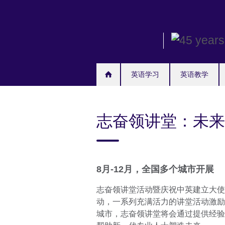
Skip
to
main
content
英语学习
英语教学
志奋领讲堂：未来
8月-12月，全国多个城市开展
志奋领讲堂活动暨庆祝中英建立大使
动，一系列充满活力的讲堂活动激励
城市，志奋领讲堂将会通过提供经验