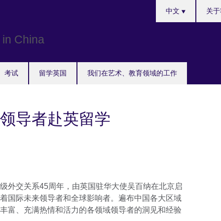
Choose
中文
关于
your
language
考试
留学英国
我们在艺术、教育领域的工作
领导者赴英留学
级外交关系45周年，由英国驻华大使吴百纳在北京启
着国际未来领导者和全球影响者。遍布中国各大区域
丰富、充满热情和活力的各领域领导者的洞见和经验