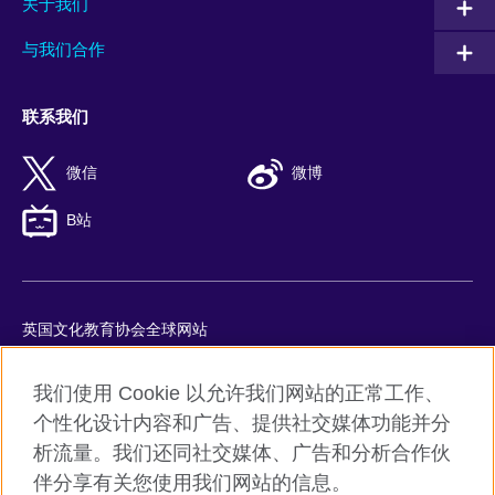
关于我们
与我们合作
联系我们
微信
微博
B站
英国文化教育协会全球网站
隐私与使用条款
我们使用 Cookie 以允许我们网站的正常工作、
Cookie
个性化设计内容和广告、提供社交媒体功能并分
网站地图
析流量。我们还同社交媒体、广告和分析合作伙
ICP number: 京ICP备10044692号-8
伴分享有关您使用我们网站的信息。
京公网安备11010502045859号