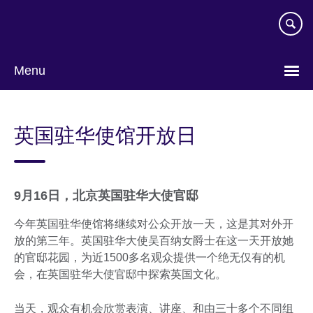
Skip
to
main
content
Menu
Choose
your
英国驻华使馆开放日
language
9月16日，北京英国驻华大使官邸
今年英国驻华使馆将继续对公众开放一天，这是其对外开
放的第三年。英国驻华大使吴百纳女爵士在这一天开放她
的官邸花园，为近1500多名观众提供一个绝无仅有的机
会，在英国驻华大使官邸中探索英国文化。
当天，观众有机会欣赏表演、讲座、和由三十多个不同组