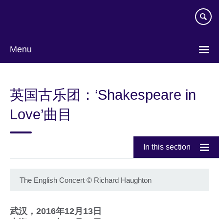
Skip
to
main
content
Menu
Choose
your
英国古乐团：‘Shakespeare in
language
Love’曲目
In this section
The English Concert
©
Richard Haughton
武汉，2016年12月13日