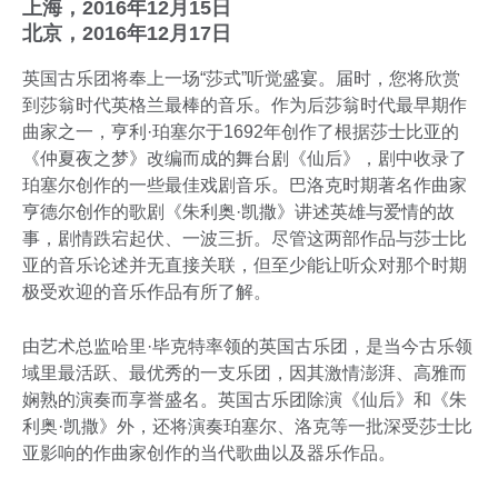
上海，2016年12月15日
北京，2016年12月17日
英国古乐团将奉上一场“莎式”听觉盛宴。届时，您将欣赏
到莎翁时代英格兰最棒的音乐。作为后莎翁时代最早期作
曲家之一，亨利·珀塞尔于1692年创作了根据莎士比亚的
《仲夏夜之梦》改编而成的舞台剧《仙后》，剧中收录了
珀塞尔创作的一些最佳戏剧音乐。巴洛克时期著名作曲家
亨德尔创作的歌剧《朱利奥·凯撒》讲述英雄与爱情的故
事，剧情跌宕起伏、一波三折。尽管这两部作品与莎士比
亚的音乐论述并无直接关联，但至少能让听众对那个时期
极受欢迎的音乐作品有所了解。
由艺术总监哈里·毕克特率领的英国古乐团，是当今古乐领
域里最活跃、最优秀的一支乐团，因其激情澎湃、高雅而
娴熟的演奏而享誉盛名。英国古乐团除演《仙后》和《朱
利奥·凯撒》外，还将演奏珀塞尔、洛克等一批深受莎士比
亚影响的作曲家创作的当代歌曲以及器乐作品。