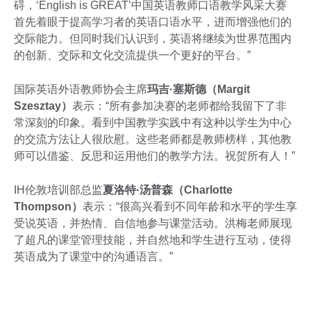
碍，‘English is GREAT’中国英语教师口语教学风采大赛
首先着眼于提高学习者的英语口语水平，进而增强他们的
交际能力。但同时我们认识到，英语将继续为世界范围内
的创新、交际和文化交流提供一个更好的平台。”
国际英语外语教师协会主席
玛吉
·
塞斯德（
Margit
Szesztay
）
表示：“所有参加决赛的老师都给我留下了非
常深刻的印象。看到中国教学实践中有这种以学生为中心
的交流方法让人很欣慰。这些老师都是教师榜样，其他教
师可以借鉴、反思和运用他们的教学方法。祝贺所有人！”
IH伦敦培训部总监
夏洛特
·
汤普森（
Charlotte
Thompson
）
表示：“很高兴看到不同年龄和水平的学生享
受说英语，并热情、自信地参与课堂活动。洪梅老师展现
了超凡的课堂管理技能，并自然地和学生进行互动，使得
英语成为了课堂中的沟通语言。”