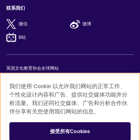
联系我们
微信
微博
B站
英国文化教育协会全球网站
隐私与使用条款
我们使用 Cookie 以允许我们网站的正常工作、
Cookie
个性化设计内容和广告、提供社交媒体功能并分
网站地图
析流量。我们还同社交媒体、广告和分析合作伙
ICP number: 京ICP备10044692号-8
伴分享有关您使用我们网站的信息。
京公网安备11010502045859号
接受所有Cookies
© 2026 British Council
英国文化教育协会是英国提供教育机会与促进文化交流的国际机