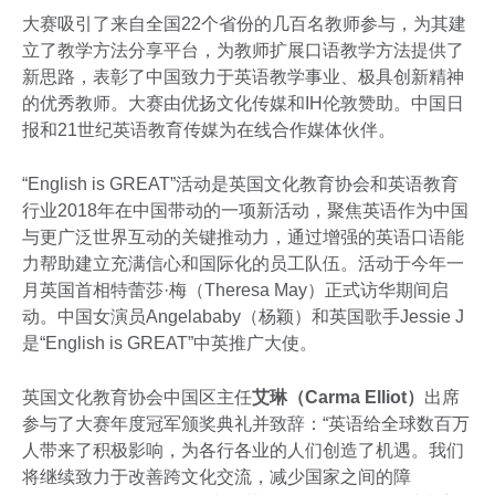
大赛吸引了来自全国22个省份的几百名教师参与，为其建
立了教学方法分享平台，为教师扩展口语教学方法提供了
新思路，表彰了中国致力于英语教学事业、极具创新精神
的优秀教师。大赛由优扬文化传媒和IH伦敦赞助。中国日
报和21世纪英语教育传媒为在线合作媒体伙伴。
“English is GREAT”活动是英国文化教育协会和英语教育
行业2018年在中国带动的一项新活动，聚焦英语作为中国
与更广泛世界互动的关键推动力，通过增强的英语口语能
力帮助建立充满信心和国际化的员工队伍。活动于今年一
月英国首相特蕾莎·梅（Theresa May）正式访华期间启
动。中国女演员Angelababy（杨颖）和英国歌手Jessie J
是“English is GREAT”中英推广大使。
英国文化教育协会中国区主任
艾琳（
Carma Elliot
）
出席
参与了大赛年度冠军颁奖典礼并致辞：“英语给全球数百万
人带来了积极影响，为各行各业的人们创造了机遇。我们
将继续致力于改善跨文化交流，减少国家之间的障