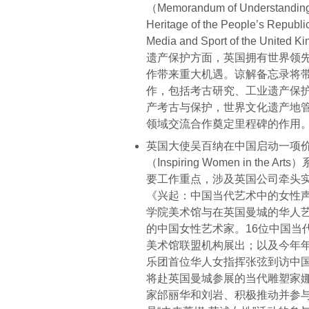
（Memorandum of Understanding be
Heritage of the People’s Republic
Media and Sport of the United K
遗产保护方面，英国拥有世界领
作带来重大机遇。谅解备忘录将带
作，包括考古研究、工业遗产保
产考古与保护，世界文化遗产地
领域交流合作奠定里程碑的作用
英国大使吴百纳在中国启动一项价值1
（Inspiring Women in 
要工作重点，涉及英国公司牵头
《兴起：中国当代艺术中的女性
学院美术馆与在英国曼城的华人
的中国女性艺术家。16位中国当
美术馆联盟机构展出；以及今年年末
乐团首位华人女指挥张弦到访中
将赴英国曼城参展的当代雕塑家
家邰丽华和刘岩、积极推动并参