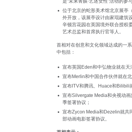
是“未来菁媖·艺述女性”活动的参
位于北京的蛇形美术馆北京展亭（Serpen
外开放，该展亭设计由家琨建筑
辛顿宫花园在英国境外联合授权
艺术总监和首席执行官等人。
首相对在创意和文化领域达成的一系
中包括：
宣布英国Eden和中弘物业就在
宣布Merlin和中国合作伙伴就
宣布ITV和腾讯、Huace和Bilib
宣布Silvergate Media
季签署协议；
宣布Zycon Media和Dezel
部动画电影签署协议。