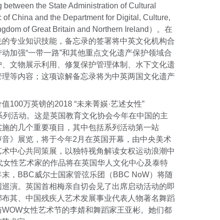
tween the State Administration of Cultural
 of China and the Department for Digital, Culture,
ingdom of Great Britain and Northern Ireland）。在
先的专业知识技能，备忘录的签署将中英文化机构合
动加强“一带一路”和其他重点文化遗产保护领域合
护、文物展示利用、修复保护管理体制、水下文化遗
管理等内容；这项谅解备忘录将为中英两国文化遗产
。
00万英镑的2018 “未来菁媖·艺述女性”
the Arts）系列活动。这是英国教育文化协会今年在中国的主
实施的几个重要项目，其中包括系列活动第一站
声音》展览，将于今年2月在英国开幕，由中央美术
艺术中心共同策展，以独特视角解读女权运动浪潮中
代女性艺术家的作品将在英国华人文化中心及泰特
，BBC威尔士国家管弦乐团（BBC NoW）将随
国巡演。英国首相梅亲自切会见了出席启动活动的即
娜布其、中国残疾人艺术发展事业代表人物著名舞蹈
与WOW女性艺术节的李婧和舞蹈家王亚彬。她们都