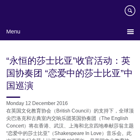
Skip
to
main
content
Menu
Choose
your
“永恒的莎士比亚”收官活动：英
language
国协奏团 “恋爱中的莎士比亚”中
国巡演
Monday 12 December 2016
在英国文化教育协会（British Council）的支持下，全球顶
尖巴洛克和古典室内交响乐团英国协奏团（The English
Concert）将在香港、武汉、上海和北京四地奉献莎翁主题
“恋爱中的莎士比亚”（Shakespeare In Love）音乐会。此