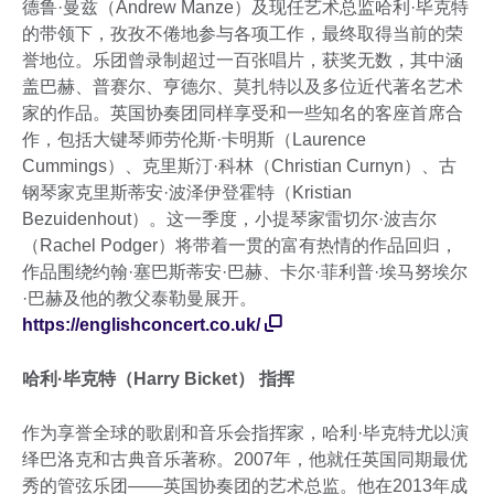
德鲁·曼兹（Andrew Manze）及现任艺术总监哈利·毕克特
的带领下，孜孜不倦地参与各项工作，最终取得当前的荣
誉地位。乐团曾录制超过一百张唱片，获奖无数，其中涵
盖巴赫、普赛尔、亨德尔、莫扎特以及多位近代著名艺术
家的作品。英国协奏团同样享受和一些知名的客座首席合
作，包括大键琴师劳伦斯·卡明斯（Laurence
Cummings）、克里斯汀·科林（Christian Curnyn）、古
钢琴家克里斯蒂安·波泽伊登霍特（Kristian
Bezuidenhout）。这一季度，小提琴家雷切尔·波吉尔
（Rachel Podger）将带着一贯的富有热情的作品回归，
作品围绕约翰·塞巴斯蒂安·巴赫、卡尔·菲利普·埃马努埃尔
·巴赫及他的教父泰勒曼展开。
https://englishconcert.co.uk/
哈利·毕克特（Harry Bicket） 指挥
作为享誉全球的歌剧和音乐会指挥家，哈利·毕克特尤以演
绎巴洛克和古典音乐著称。2007年，他就任英国同期最优
秀的管弦乐团——英国协奏团的艺术总监。他在2013年成