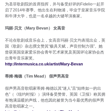
为圣菲歌剧院的首席指挥，并与备受好评的Fidelio一起开
启了2014年赛季。他出生在利物浦，毕业于皇家音乐学院
和牛津大学，也是一名卓越的大键琴演奏家。
玛丽·贝文（Mary Bevan） 女高音
不论在歌剧或音乐会上，女高音玛丽·贝文均表现出众，英
国《歌剧》杂志撰文赞其“极具天赋，声音控制力强”。她
曾获英国皇家爱乐协会青年艺术家奖及英国评论家协会杰
出青年音乐家奖。
http://intermusica.co.uk/artist/Mary-Bevan
蒂姆·梅德（Tim Mead） 假声男高音
假声男高音歌唱家蒂姆·梅德以其“迷人”且“始终如一的出
色”（《纽约时报》）演绎备受赞誉。英国《卫报》称其拥
有饱满温暖的声线，他也因此被誉为当今最优秀的假声男
高音歌唱家之一。