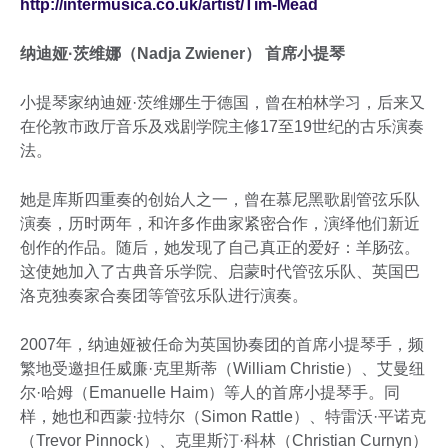
http://intermusica.co.uk/artist/Tim-Mead
纳迪娅·茨维娜（Nadja Zwiener） 首席小提琴
小提琴家纳迪娅·茨维娜生于德国，曾在柏林学习，后来又
在伦敦市政厅音乐及戏剧学院主修17至19世纪的古乐演奏
法。
她是库斯四重奏的创始人之一，曾在慕尼黑歌剧管弦乐队
演奏，历时两年，和许多作曲家紧密合作，演绎他们新近
创作的作品。随后，她发现了自己真正的爱好：羊肠弦。
这使她加入了古典音乐学院、启蒙时代管弦乐队、英国巴
洛克独奏家合奏团等管弦乐队进行演奏。
2007年，纳迪娅被任命为英国协奏团的首席小提琴手，频
繁地受邀担任威廉·克里斯蒂（William Christie）、艾曼纽
尔·哈姆（Emanuelle Haim）等人的首席小提琴手。同
样，她也和西蒙·拉特尔（Simon Rattle）、特雷沃·平诺克
（Trevor Pinnock）、克里斯汀·科林（Christian Curnyn）