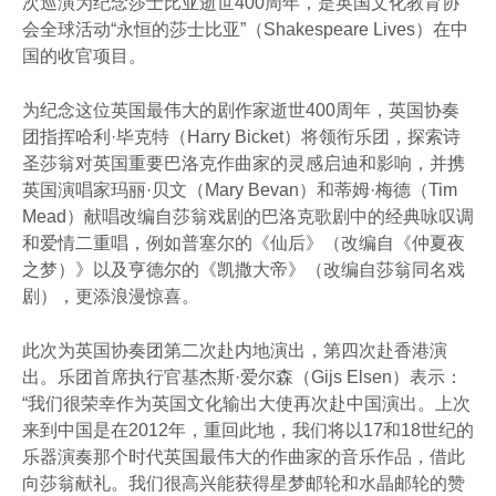
次巡演为纪念莎士比亚逝世400周年，是英国文化教育协
会全球活动“永恒的莎士比亚”（Shakespeare Lives）在中
国的收官项目。
为纪念这位英国最伟大的剧作家逝世400周年，英国协奏
团指挥哈利·毕克特（Harry Bicket）将领衔乐团，探索诗
圣莎翁对英国重要巴洛克作曲家的灵感启迪和影响，并携
英国演唱家玛丽·贝文（Mary Bevan）和蒂姆·梅德（Tim
Mead）献唱改编自莎翁戏剧的巴洛克歌剧中的经典咏叹调
和爱情二重唱，例如普塞尔的《仙后》（改编自《仲夏夜
之梦）》以及亨德尔的《凯撒大帝》（改编自莎翁同名戏
剧），更添浪漫惊喜。
此次为英国协奏团第二次赴内地演出，第四次赴香港演
出。乐团首席执行官基杰斯·爱尔森（Gijs Elsen）表示：
“我们很荣幸作为英国文化输出大使再次赴中国演出。上次
来到中国是在2012年，重回此地，我们将以17和18世纪的
乐器演奏那个时代英国最伟大的作曲家的音乐作品，借此
向莎翁献礼。我们很高兴能获得星梦邮轮和水晶邮轮的赞