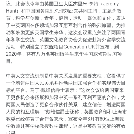
议。此会议今年由英国卫生大臣杰里米·亨特（Jeremy
Hunt）和中国国务院副总理刘延东共同主持，主题为教
育，科学与创新，青年，健康，运动，媒体和文化，表达
了中英两国在多领域加深互惠互利合作的强烈愿望。为推
动和鼓励更多英国学生来华，这次会议重点关注了两国青
年和学生交流。英国文化教育协会为促进赴海外留学交流
活动，特别设立了旗舰项目Generation UK并宣布，到
2020年，将有八万名英国留学生来华学习或短期见习项
目。
中英人文交流机制是中英关系发展的重要支柱，它提供了
一个增进两国人民关系并推动两国加强合作和实现伟大目
标的平台。马丁·戴维信爵士表示：“这次会议给两国带来
了更多机会来拓展和加深中英一系列互利互惠的合作，为
两国人民创造了更多合作伙伴关系、建立信任，增进两国
人民的相互理解。”戴维信爵士还称，英国教育部和上海市
教委已经签署了合作备忘录，宣布今年3月有60位上海数
学教师赴英学校教授数学课程，这是中英教育交流的有效
成果。