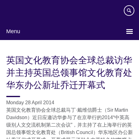
Skip
to
main
content
Menu
Choose
your
英国文化教育协会全球总裁访华
language
并主持英国总领事馆文化教育处
华东办公新址乔迁开幕式
Monday 28 April 2014
英国文化教育协会全球总裁马丁·戴维信爵士（Sir Martin
Davidson）近日应邀访华参与了在京举行的2014“中英高
级别人文交流机制第二次会议”，并主持了在上海举行的英
国总领事馆文化教育处（British Council）华东地区办公新