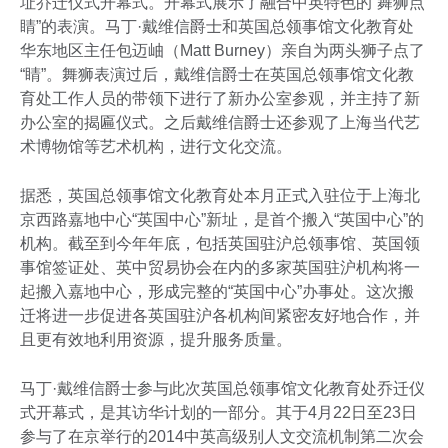
址乔迁仪式开幕式。开幕式展示了融合中英特色的“舞狮点
睛”的表演。马丁·戴维信爵士和英国总领事馆文化教育处
华东地区主任包迈岫（Matt Burney）亲自为两头狮子点了
“睛”。舞狮表演过后，戴维信爵士在英国总领事馆文化教
育处工作人员的带领下进行了新办公室参观，并主持了新
办公室的揭匾仪式。之后戴维信爵士还参观了上海当代艺
术博物馆等艺术机构，进行文化交流。
据悉，英国总领事馆文化教育处本月正式入驻位于上海北
京西路嘉地中心“英国中心”新址，是首个搬入“英国中心”的
机构。截至到今年年底，包括英国驻沪总领事馆、英国领
事馆签证处、英中贸易协会在内的多家英国驻沪机构将一
起搬入嘉地中心，形成完整的“英国中心”办事处。这次搬
迁将进一步促进各英国驻沪各机构间紧密友好地合作，并
且更有效地利用资源，提升服务质量。
马丁·戴维信爵士参与此次英国总领事馆文化教育处乔迁仪
式开幕式，是其访华计划的一部分。其于4月22日至23日
参与了在京举行的2014中英高级别人文交流机制第二次会