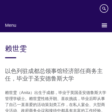
Skip
to
main
content
Menu
Choose
your
赖世雯
language
以色列驻成都总领事馆经济部任商务主
任，毕业于圣安德鲁斯大学
赖世雯（Anita）出生于成都，毕业于英国圣安德鲁斯大学
管理学硕士。赖世雯性格开朗、喜欢挑战，毕业后即从事
了自己一直喜爱的活动策划类工作，在私人宴会、大型商
业活动、政府商务会议和接待中都具有丰富的工作经验。