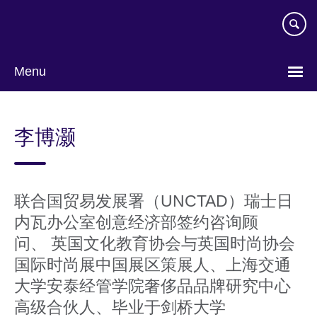
Skip
to
main
content
Menu
Choose
your
李博灏
language
联合国贸易发展署（UNCTAD）瑞⼠⽇
内⽡办公室创意经济部签约咨询顾
问、 英国⽂化教育协会与英国时尚协会
国际时尚展中国展区策展⼈、上海交通
⼤学安泰经管学院奢侈品品牌研究中⼼
⾼级合伙⼈、毕业于剑桥大学