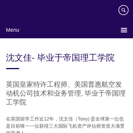
Skip
to
main
content
Menu
Choose
your
沈文佳- 毕业于帝国理工学院
language
英国皇家特许工程师、美国普惠航空发
动机公司技术和业务管理, 毕业于帝国理
工学院
在英国留学工作近12年，沈文佳（Tony) 是全球第一位也
是目前唯一一位获得三大国际飞机资产评估师资质大满贯