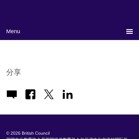
Skip
to
main
content
Menu
分享
© 2026 British Council