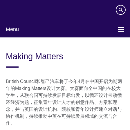
Skip
to
main
content
Menu
Choose
your
Making Matters
language
British Council和智己汽车将于今年4月在中国开启为期两
年的Making Matters设计大赛。大赛面向全中国的在校大
学生，从联合国可持续发展目标出发，以循环设计带动循
环经济为题，征集青年设计人才的创意作品、方案和理
念，并与英国的设计机构、院校和青年设计师建立对话与
协作机制，持续推动中英在可持续发展领域的交流与合
作。