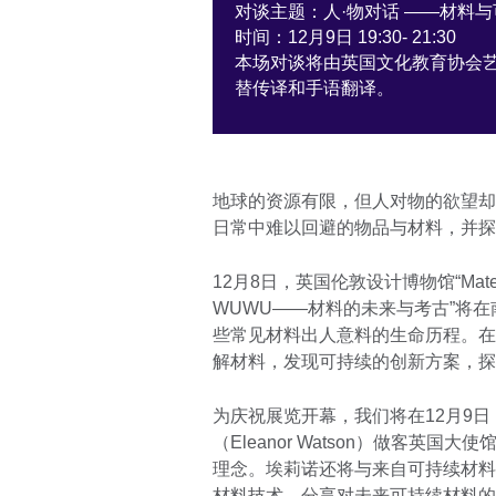
对谈主题：人·物对话 ——材料
时间：12月9日 19:30- 21:30
本场对谈将由英国文化教育协会艺术总
替传译和手语翻译。
地球的资源有限，但人对物的欲望却
日常中难以回避的物品与材料，并探
12月8日，英国伦敦设计博物馆“Material 
WUWU——材料的未来与考古”将
些常见材料出人意料的生命历程。在
解材料，发现可持续的创新方案，探
为庆祝展览开幕，我们将在12月9
（Eleanor Watson）做客
理念。埃莉诺还将与来自可持续材料
材料技术，分享对未来可持续材料的