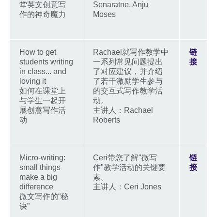
堂英文创意写
Senaratne, Anju
作的神奇魔力
Moses
How to get
Rachael就写作教学中
链
students writing
一系列常见问题提出
接
in class... and
了对应建议，并介绍
loving it
了若干激励学生参与
如何在课堂上
的交互式写作教学活
与学生一起开
动。
展创意写作活
主讲人：Rachael
动
Roberts
Micro-writing:
Ceri带您了解"微写
链
small things
作"教学活动的关键要
接
make a big
素。
difference
主讲人：Ceri Jones
微文写作的“秘
诀”