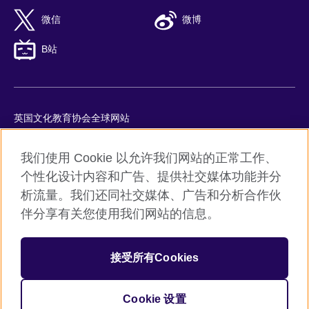
微信
微博
B站
英国文化教育协会全球网站
隐私与使用条款
我们使用 Cookie 以允许我们网站的正常工作、
Cookie
个性化设计内容和广告、提供社交媒体功能并分
网站地图
析流量。我们还同社交媒体、广告和分析合作伙
ICP number: 京ICP备10044692号-8
伴分享有关您使用我们网站的信息。
京公网安备11010502045859号
接受所有Cookies
© 2026 British Council
英国文化教育协会是英国提供教育机会与促进文化交流的国际机
构。
Cookie 设置
机构注册号：209131 （英格兰与威尔士）SC037733 （苏格兰）