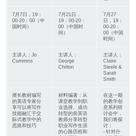
7月7日，19：
7月21日，
7月27
00-20：00（中
19：00-20：
日，19：
国时间）
00（中国时
00-20：
间）
00（中国
时间）
主讲人：Jo
主讲人：
主讲人：
Cummins
George
Claire
Chilton
Steele &
Sarah
Smith
擅长教材编写
材料编著：从
在这一期
的英语专家分
课堂教学到职
的教学创
享可以将写作
业选择。成功
意系列研
技能融汇于交
转型的前英语
讨会中，
际式教学中的
教师分享转型
我们将探
思路和技巧
职业写作生涯
讨：
的心路历程和
- 针对什