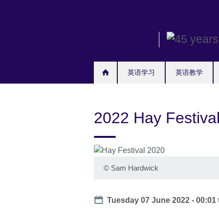
Skip
to
main
content
英语学习
英语教学
2022 Hay Festi
©
Sam Hardwick
Date
Tuesday 07 June 2022 - 00:01