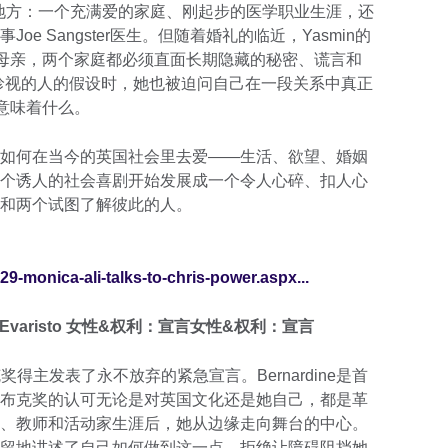
人倾羡的地方：一个充满爱的家庭、刚起步的医学职业生涯，还
e Sangster医生。但随着婚礼的临近，Yasmin的
的母亲，两个家庭都必须直面长期隐藏的秘密、谎言和
最珍视的人的假设时，她也被迫问自己在一段关系中真正
意味着什么。
如何在当今的英国社会里去爱——生活、欲望、婚姻
个诱人的社会喜剧开始发展成一个令人心碎、扣人心
和两个试图了解彼此的人。
29-monica-ali-talks-to-chris-power.aspx...
rdine Evaristo 女性&权利：宣言女性&权利：宣言
2019布克奖得主发表了永不放弃的紧急宣言。Bernardine是首
布克奖的认可无论是对英国文化还是她自己，都是革
、教师和活动家生涯后，她从边缘走向舞台的中心。
留地讲述了自己如何做到这一点，拒绝让障碍阻挡她