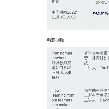
创意
- 如何
中国时间2022年
报名链接
11月3日19:00
精彩回顾
Transformer
研讨会将着重
teachers
责，并探讨如
浅谈教师应
战。
该如何从容
主讲人：Tim Phi
应对困境和
挑战
How
为帮助有特殊
learning from
上所有学生受益
our learners
主讲人：David 
can make us