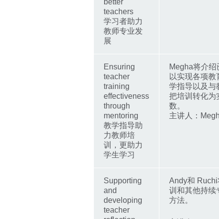
better
teachers
学习者助力
教师专业发
展
Ensuring
Megha将介
teacher
以实现各项教
training
学指导以及与
effectiveness
把培训转化为
through
数。
mentoring
主讲人：Megha
教学指导助
力教师培
训，更助力
学生学习
Supporting
Andy和 R
and
训和其他持续
developing
方法。
teacher