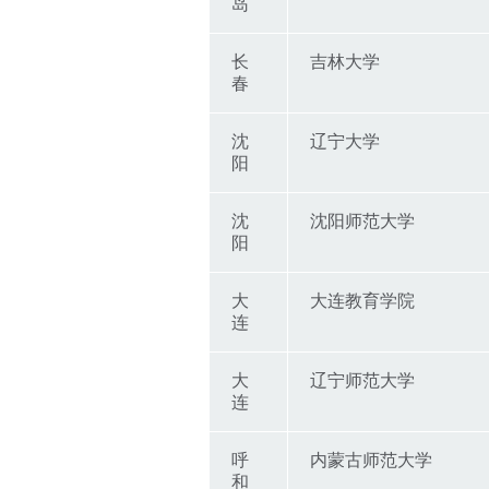
岛
长
吉林大学
春
沈
辽宁大学
阳
沈
沈阳师范大学
阳
大
大连教育学院
连
大
辽宁师范大学
连
呼
内蒙古师范大学
和