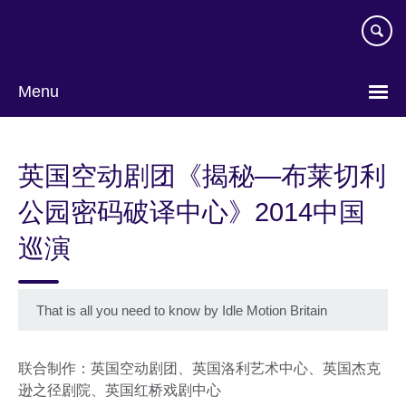
Skip
to
main
content
Menu
Choose
your
英国空动剧团《揭秘—布莱切利
language
公园密码破译中心》2014中国
巡演
That is all you need to know by Idle Motion Britain
联合制作：英国空动剧团、英国洛利艺术中心、英国杰克
逊之径剧院、英国红桥戏剧中心