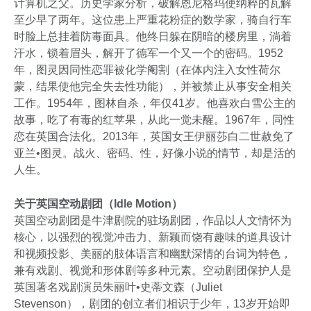
计算机之父。历史学家分析，破解恩尼格玛使纳粹的瓦解
至少早了两年。这位患上严重花粉症的数学家，骑自行车
时脸上总挂着防毒面具。他终日躲在阴暗的楼房里，淌着
汗水，锁着眉头，解开了德军一个又一个的密码。1952
年，图灵因同性恋罪被化学阉割（在体内注入女性荷尔
蒙，结果使他完全失去性功能），并被禁止从事安全相关
工作。1954年，图林自杀，年仅41岁。他喜欢白雪公主的
故事，吃了有毒的红苹果，从此一觉未醒。1967年，同性
恋在英国合法化。2013年，英国女王伊丽莎白二世赦免了
亚兰•图灵。战火、密码、性，好像小说的情节，却是活的
人生。
关于英国空动剧团（Idle Motion）
英国空动剧团是牛津剧院的驻场剧团，作品以人文情怀为
核心，以强烈的视觉冲击力、新颖而饶有趣味的道具设计
和视频投影、美丽的肢体语言和幽默深情的台词为特色，
兼有戏剧、视觉和形体剧等多种元素。空动剧团保护人是
英国著名戏剧演员朱丽叶•史蒂文森（Juliet
Stevenson），剧团的创立者们相识于少年，13岁开始即