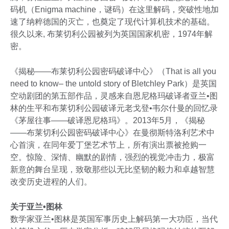
码机（Enigma machine，谜码）在这里解码，突破性地加
速了纳粹德国的灭亡，也奠定了现代计算机技术的基础。
很久以来, 布莱切利公园被列为英国国家机密，1974年解
密。
《揭秘——布莱切利公园密码破译中心》（That is all you
need to know– the untold story of Bletchley Park）是英国
空动剧团的第五部作品，灵感来自恩尼格玛破译者亚兰•图
林的生平和布莱切利公园破译元老戈登•韦尔什曼的回忆录
《茅屋往事——破译恩尼格玛》。2013年5月，《揭秘
——布莱切利公园密码破译中心》在曼彻斯特洛利艺术中
心首演，在同年爱丁堡艺术节上，所有演出票被抢购一
空。惊险、深情、幽默的剧情，强烈的视觉冲击力，极富
新意的舞台呈现，致敬那些以无比坚韧的毅力和卓越智慧
改变历史进程的人们。
关于亚兰•图林
数学家亚兰•图林是英国军事历史上解码第一大功臣，当代