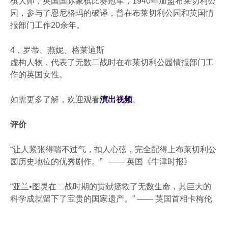
棋大师，英国国际象棋比赛冠军，1940年加盟布莱切利公
园，参与了恩尼格玛的破译，曾在布莱切利公园和英国情
报部门工作20余年。
4，罗蒂、燕妮、格莱迪斯
虚构人物，代表了无数二战时在布莱切利公园情报部门工
作的英国女性。
如需更多了解，欢迎观看
演出视频
。
评价
“让人紧张得喘不过气，扣人心弦，完全配得上布莱切利公
园历史地位的优秀剧作。” —— 英国《牛津时报》
“亚兰•图灵在二战时期的贡献拯救了无数生命，其巨大的
科学成就留下了宝贵的国家遗产。” —— 英国首相卡梅伦