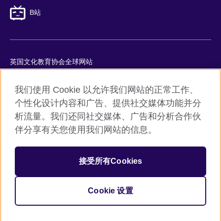
B站
英国文化教育协会全球网站
隐私与使用条款
我们使用 Cookie 以允许我们网站的正常工作、
Cookie
个性化设计内容和广告、提供社交媒体功能并分
网站地图
析流量。我们还同社交媒体、广告和分析合作伙
ICP number: 京ICP备10044692号-8
伴分享有关您使用我们网站的信息。
京公网安备11010502045859号
接受所有Cookies
© 2026 British Council
英国文化教育协会是英国提供教育机会与促进文化交流的国际机
构。
Cookie 设置
机构注册号：209131 （英格兰与威尔士）SC037733 （苏格兰）