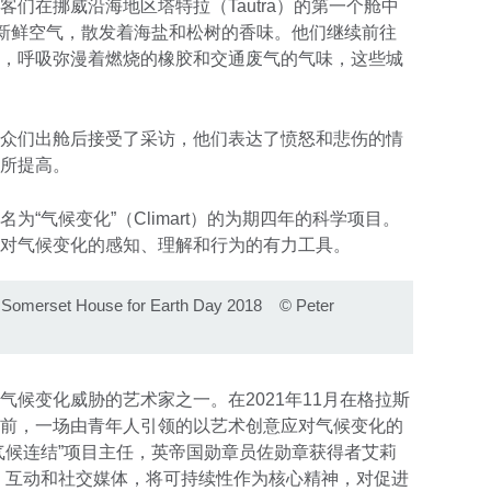
们在挪威沿海地区塔特拉（Tautra）的第一个舱中
的新鲜空气，散发着海盐和松树的香味。他们继续前往
，呼吸弥漫着燃烧的橡胶和交通废气的气味，这些城
众们出舱后接受了采访，他们表达了愤怒和悲伤的情
所提高。
“气候变化”（Climart）的为期四年的科学项目。
对气候变化的感知、理解和行为的有力工具。
at Somerset House for Earth Day 2018
©
Peter
候变化威胁的艺术家之一。在2021年11月在格拉斯
前，一场由青年人引领的以艺术创意应对气候变化的
气候连结”项目主任，英帝国勋章员佐勋章获得者艾莉
、互动和社交媒体，将可持续性作为核心精神，对促进