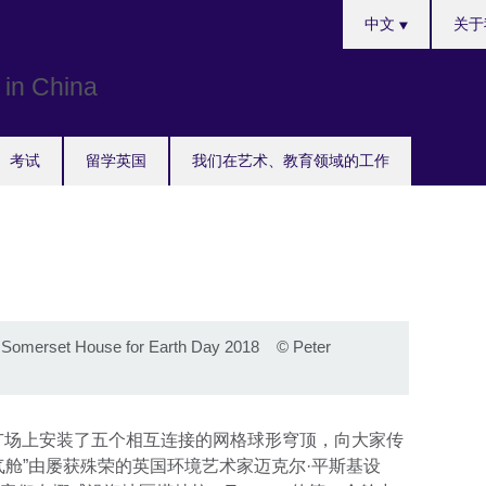
Choose
中文
关于
your
language
考试
留学英国
我们在艺术、教育领域的工作
at Somerset House for Earth Day 2018
©
Peter
的广场上安装了五个相互连接的网格球形穹顶，向大家传
气舱”由屡获殊荣的英国环境艺术家迈克尔·平斯基设