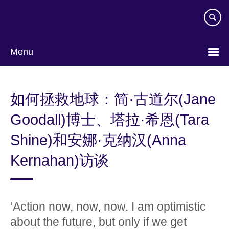
Skip
to
main
content
Menu
Choose
your
如何拯救地球：简·古道尔(Jane
language
Goodall)博士、塔拉·希恩(Tara
Shine)和安娜·克纳汉(Anna
Kernahan)访谈
‘Action now, now, now. I am optimistic
about the future, but only if we get