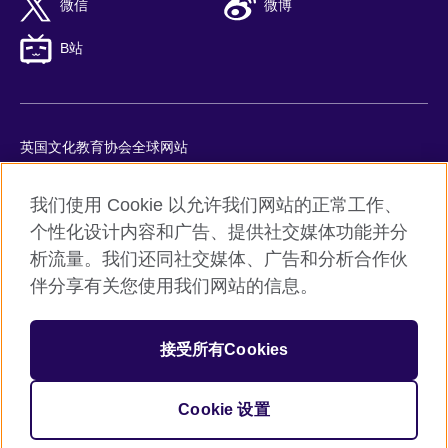
微信
微博
B站
英国文化教育协会全球网站
隐私与使用条款
我们使用 Cookie 以允许我们网站的正常工作、
Cookie
个性化设计内容和广告、提供社交媒体功能并分
网站地图
析流量。我们还同社交媒体、广告和分析合作伙
ICP number: 京ICP备10044692号-8
伴分享有关您使用我们网站的信息。
京公网安备11010502045859号
接受所有Cookies
© 2026 British Council
英国文化教育协会是英国提供教育机会与促进文化交流的国际机
构。
Cookie 设置
机构注册号：209131 （英格兰与威尔士）SC037733 （苏格兰）