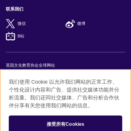
联系我们
微信
微博
B站
英国文化教育协会全球网站
隐私与使用条款
我们使用 Cookie 以允许我们网站的正常工作、
Cookie
个性化设计内容和广告、提供社交媒体功能并分
网站地图
析流量。我们还同社交媒体、广告和分析合作伙
ICP number: 京ICP备10044692号-8
伴分享有关您使用我们网站的信息。
京公网安备11010502045859号
接受所有Cookies
© 2026 British Council
英国文化教育协会是英国提供教育机会与促进文化交流的国际机