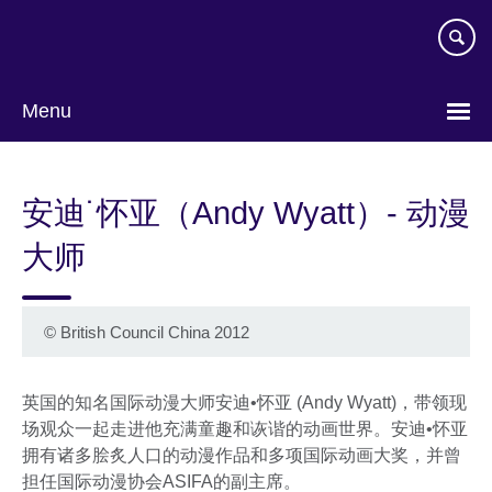
Skip
to
main
content
Menu
Choose
your
安迪˙怀亚（Andy Wyatt）- 动漫
language
大师
©
British Council China 2012
英国的知名国际动漫大师安迪•怀亚 (Andy Wyatt)，带领现
场观众一起走进他充满童趣和诙谐的动画世界。安迪•怀亚
拥有诸多脍炙人口的动漫作品和多项国际动画大奖，并曾
担任国际动漫协会ASIFA的副主席。