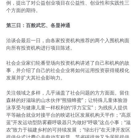
例，提出了对公益创业项目在公益性、创业性和实践性三
个方面的期待。
第三日：百般武艺、各显神通
洽谈会最后一日，由各家投资机构推荐的两个入围机构面
向所有投资机构进行项目陈述。
社会企业家们轮番登场向投资机构讲述了自己和机构的故
事，并介绍了自己的社会企业将如何运用投资获得规模化
发展并扩大其社会影响力。
关注领域之多样，几乎涵盖了社会问题的方方面面。留住
森林的好滋味的山水伙伴“熊猫蜂蜜”；让特殊儿童体验游
泳享受与健康儿童一样权利的“浮力宝宝”；为残疾人提供
平等融合就业对接平台的映诺社区发展机构天平作；“高原
蓝”开发运动型防雾霾呼吸器只为做好“呼吸”这点小事；“滋
农”致力于福建乡村的可持续发展 ；“绿出行”在天津开发区
提供分式计费公共电动车租赁，节省碳排放又为居民提供