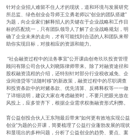
针对企业招人难留不住人才的现状，道和环境与发展研究
所总监、绿色创业会导师王立勇老师以“创业的团队搭建”
为题，向企业家们解释招人的关键在于企业战略和工作目
标的匹配统一，只有团队领导人了解了企业战略规划，明
确了企业未来的走向，才有可能找到合适的人和团队来帮
助你实现目标，对接相应的资源和能力。
“社会融资过程中的法务事宜”公开课由创奇玖玖投资管理
顾问有限公司合伙人刘晓陈律师带来。除了对融资途径和
股权融资流程的介绍，还特别针对部分行业税收减免、企
业间借贷等“法随时移”的新政策，融资过程中的尽职调查
和投资条款中的对赌条款、优先清算、反稀释权等一一做
了详细说明，建议大家在考虑融资时，不要只把眼光放在
风投上，应多管齐下，根据企业需求权衡融资形式利弊。
育公益创投合伙人王东翔最后带来“如何更有效地实现公益
创业”为题的公开课，简要梳理了公益行业蓬勃发展的现状
和显现出的多种问题，分析了公益创业的趋势、要点、案