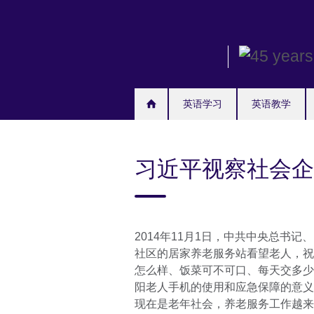
Skip
to
main
content
英语学习
英语教学
习近平视察社会企
2014年11月1日，中共中央总书
社区的居家养老服务站看望老人，祝
怎么样、饭菜可不可口、每天交多少
阳老人手机的使用和应急保障的意义
现在是老年社会，养老服务工作越来