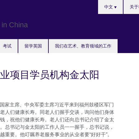
Choose
中文
关于
your
language
考试
留学英国
我们在艺术、教育领域的工作
业项目学员机构金太阳
记、国家主席、中央军委主席习近平来到福州鼓楼区军门
老人们健康长寿。同老人们握手交谈，询问他们身体
钱，祝他们健康长寿。老人们还向总书记介绍了金太
。总书记与金太阳的工作人员一一握手，总书记说，
越重要。他叮嘱养老服务事业的从业者要“好好干”。