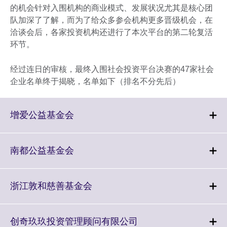
的机会针对入围机构的商业模式、发展状况尤其是核心团
队加深了了解，而为了给众多参会机构更多晋级机会，在
洽谈会后，各家投资机构还进行了本次平台的第二轮复活
环节。
经过连日的审核，最终入围社会投资平台决赛的47家社会
企业名单终于揭晓，名单如下（排名不分先后）
Click
增爱公益基金会
to
expand.
More
Click
南都公益基金会
information
to
available.
expand.
More
Click
浙江敦和慈善基金会
information
to
available.
expand.
More
Click
创奇玖玖投资管理顾问有限公司