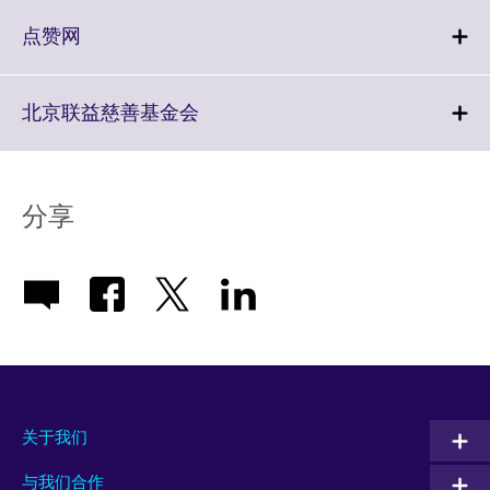
available.
expand.
More
Click
点赞网
information
to
available.
expand.
More
Click
北京联益慈善基金会
information
to
available.
expand.
More
information
分享
available.
关于我们
与我们合作