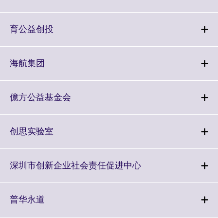
information
to
available.
expand.
More
Click
育公益创投
information
to
available.
expand.
More
Click
海航集团
information
to
available.
expand.
More
Click
億方公益基金会
information
to
available.
expand.
More
Click
创思实验室
information
to
available.
expand.
More
Click
深圳市创新企业社会责任促进中心
information
to
available.
expand.
More
Click
普华永道
information
to