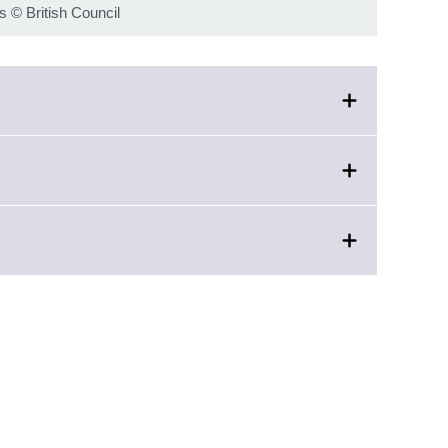
s
©
British Council
nd.
e
rmation
able.
.
tion
e.