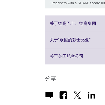
Organisers with a SHAKEspeare bu
Click
关于德高巴士、德高集团
to
expa
Mor
Click
关于“永恒的莎士比亚”
info
to
avail
expand
More
Click
关于英国航空公司
informa
to
availabl
expand.
More
information
分享
available.