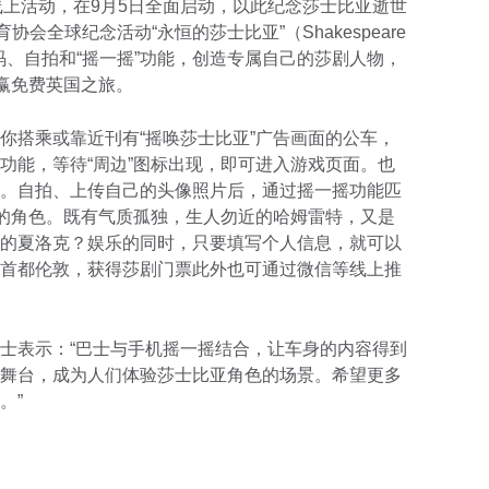
re）线上活动，在9月5日全面启动，以此纪念莎士比亚逝世
会全球纪念活动“永恒的莎士比亚”（Shakespeare
扫码、自拍和“摇一摇”功能，创造专属自己的莎剧人物，
可赢免费英国之旅。
你搭乘或靠近刊有“摇唤莎士比亚”广告画面的公车，
功能，等待“周边”图标出现，即可进入游戏页面。也
。自拍、上传自己的头像照片后，通过摇一摇功能匹
下的角色。既有气质孤独，生人勿近的哈姆雷特，又是
的夏洛克？娱乐的同时，只要填写个人信息，就可以
首都伦敦，获得莎剧门票此外也可通过微信等线上推
士表示：“巴士与手机摇一摇结合，让车身的内容得到
舞台，成为人们体验莎士比亚角色的场景。希望更多
。”