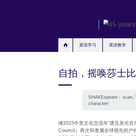
Skip
to
main
content
英语学习
英语教学
自拍，摇唤莎士比
SHAKEspeare - scan, '
character!
继2015中英文化交流年“遇见英伦音乐
Council）再次和隶属全球领先的