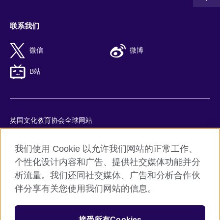
联系我们
微信
微博
B站
英国文化教育协会全球网站
隐私与使用条款
我们使用 Cookie 以允许我们网站的正常工作、
Cookie
个性化设计内容和广告、提供社交媒体功能并分
网站地图
析流量。我们还同社交媒体、广告和分析合作伙
ICP number: 京ICP备10044692号-8
伴分享有关您使用我们网站的信息。
京公网安备11010502045859号
接受所有Cookies
© 2026 British Council