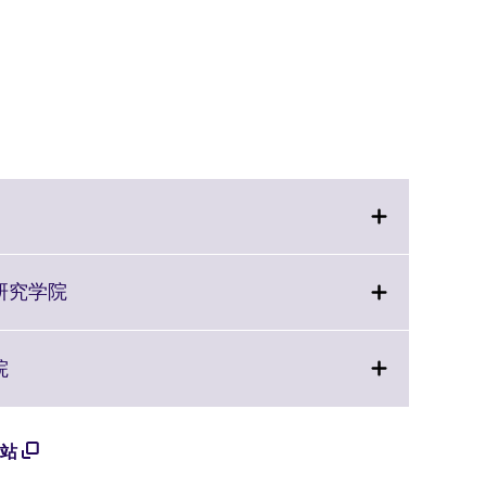
Click
研究学院
n
to
expand.
More
Click
院
information
to
available.
expand.
More
站
information