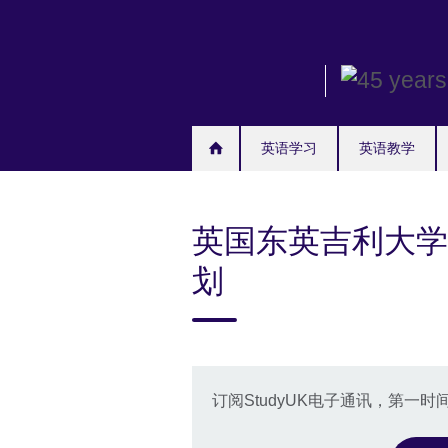
Skip
to
main
content
英语学习
英语教学
英国东英吉利大学
划
订阅StudyUK电子通讯，第