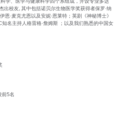
然科学、医学与健康科学四个系组成，开设专业多达
批杰出校友, 其中包括诺贝尔生物医学奖获得者保罗·纳
伊恩·麦克尤恩以及安妮·恩莱特；英剧《神秘博士》
C知名主持人格雷格·詹姆斯 ；以及我们熟悉的中国女
奖
校前5名