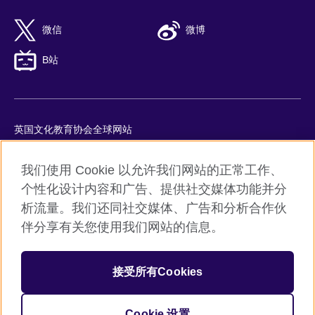
微信
微博
B站
英国文化教育协会全球网站
隐私与使用条款
我们使用 Cookie 以允许我们网站的正常工作、
Cookie
个性化设计内容和广告、提供社交媒体功能并分
网站地图
析流量。我们还同社交媒体、广告和分析合作伙
ICP number: 京ICP备10044692号-8
伴分享有关您使用我们网站的信息。
京公网安备11010502045859号
接受所有Cookies
© 2026 British Council
英国文化教育协会是英国提供教育机会与促进文化交流的国际机
构。
Cookie 设置