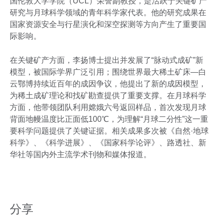
国伦敦大学学院（UCL）荣誉副教授，是活跃于关键矿产
研究与月球科学领域的青年科学家代表。他的研究成果在
国家资源安全与行星演化和深空探测等方向产生了重要国
际影响。
在关键矿产方面，李扬博士提出并发展了“脉动式成矿”新
模型，被国际学界广泛引用；围绕世界最大稀土矿床—白
云鄂博持续近百年的成因争议，他提出了新的成因模型，
为稀土成矿理论和找矿勘查提供了重要支撑。在月球科学
方面，他带领团队利用嫦娥六号返回样品，首次发现月球
背面地幔温度比正面低100℃，为理解“月球二分性”这一重
要科学问题提供了关键证据。相关成果多次被《自然·地球
科学》、《科学进展》、《国家科学论评》、路透社、新
华社等国内外主流学术刊物和媒体报道。
分享