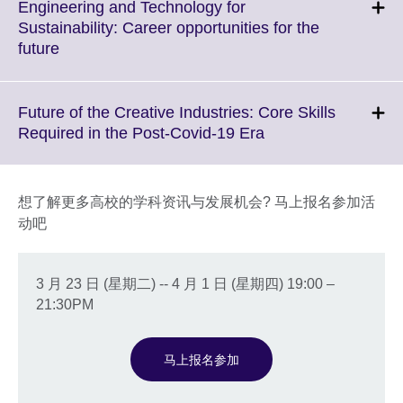
More
Engineering and Technology for
information
Sustainability: Career opportunities for the
available.
Click
future
to
expand.
More
Future of the Creative Industries: Core Skills
information
Click
Required in the Post-Covid-19 Era
available.
to
expand.
More
想了解更多高校的学科资讯与发展机会? 马上报名参加活
information
动吧
available.
3 月 23 日 (星期二) -- 4 月 1 日 (星期四) 19:00 –
21:30PM
马上报名参加