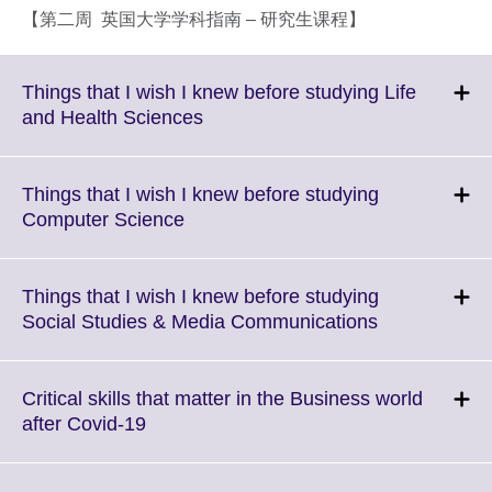
【第二周 英国大学学科指南 – 研究生课程】
Things that I wish I knew before studying Life
Click
and Health Sciences
to
expand.
More
Things that I wish I knew before studying
information
Click
Computer Science
available.
to
expand.
More
Things that I wish I knew before studying
information
Click
Social Studies & Media Communications
available.
to
expand.
More
Critical skills that matter in the Business world
information
Click
after Covid-19
available.
to
expand.