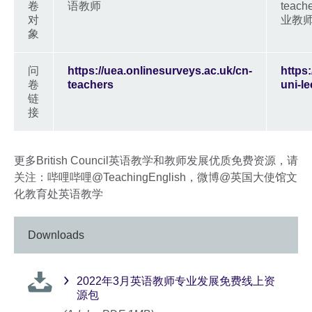
卷
语教师
teac
对
业教
象
问
https://uea.onlinesurveys.ac.uk/cn-
https
卷
teachers
uni-le
链
接
更多British Council英语教学和教师发展优质免费资源，请
关注：哔哩哔哩@TeachingEnglish，微博@英国大使馆文
化教育处英语教学
Downloads
2022年3月英语教师专业发展免费线上资
源包