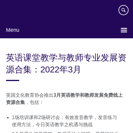
Skip
to
main
content
Menu
Choose
your
英语课堂教学与教师专业发展资
language
源合集：2022年3月
英国文化教育协会推出
3月英语教学和教师发展免费线上
资源合集
，包括：
1场培训课和2场研讨会：有效发音教学，发音练习
使用方法，今日英语教学之机遇与挑战