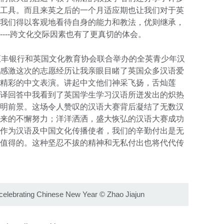
工具。而且来英之后的一个月适应期也让我们对于英
我们得以客观地看待自身的能力和教法，优则继承，
---跨文化交际因素也有了更真切的体会。
汇丰银行和英国文化教育协会联合举办的全英青少年汉
感激这次的志愿经历让我亲眼目睹了英国众多汉语爱
精彩的中文表演。讲起中文他们神采飞扬，舌灿莲
译回答中我看到了英国学生学习汉语所迸发出的炽热
明前景。这场令人赞叹的汉语大赛背后凝结了无数汉
来的不懈努力；洋洋洒洒，盛大恢弘的汉语大赛成功
作为汉语及中国文化传播使者，我们的辛勤付出是无
值得的。这种坚忍不拔的精神和无私付出也将代代传
celebrating Chinese New Year
©
Zhao Jiajun