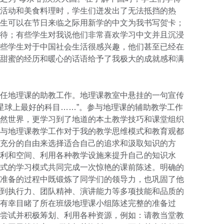
活动和美食料理时，学生们迸发出了无法抵挡的热
生可以在节日来临之际用新学的中文为我书写贺卡；
待；有些学生对我说他们非常喜欢学习中文并且沉浸
些学生对于中国社会生活很感兴趣，他们甚至已经在
甜蜜的经历和暖心的话语给予了我极大的成就感和满
任地理课的助教工作。地理课教室中悬挂的一句宣传
课，星球上最好的科目……”。参与地理课的辅助教学工作
然世界，更学习到了地道的本土教学技巧和课堂组织
与地理课教学工作对于我的教学思维模式和教育观都
充分的自由来选择适合自己的追求和汲取知识的方
利和空间、利用各种教学设施来提升自己的知识水
式的学习模式共同完成一次惊艳的课前陈述。明确的
准备的过程中既锻炼了同学们的领导力，也巩固了他
到执行力、团队精神、演讲能力等多项技能和品质的
有幸目睹了所在班级地理课小组陈述完整的准备过
尝试并积极筹划、利用各种资源，例如：请教当堂教