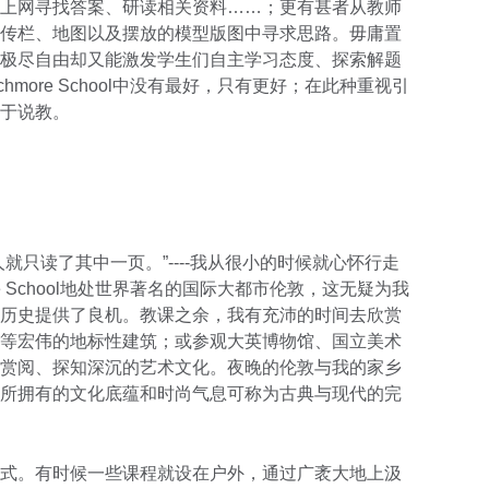
上网寻找答案、研读相关资料……；更有甚者从教师
传栏、地图以及摆放的模型版图中寻求思路。毋庸置
极尽自由却又能激发学生们自主学习态度、探索解题
more School中没有最好，只有更好；在此种重视引
于说教。
就只读了其中一页。”----我从很小的时候就心怀行走
e School地处世界著名的国际大都市伦敦，这无疑为我
历史提供了良机。教课之余，我有充沛的时间去欣赏
等宏伟的地标性建筑；或参观大英博物馆、国立美术
赏阅、探知深沉的艺术文化。夜晚的伦敦与我的家乡
所拥有的文化底蕴和时尚气息可称为古典与现代的完
式。有时候一些课程就设在户外，通过广袤大地上汲