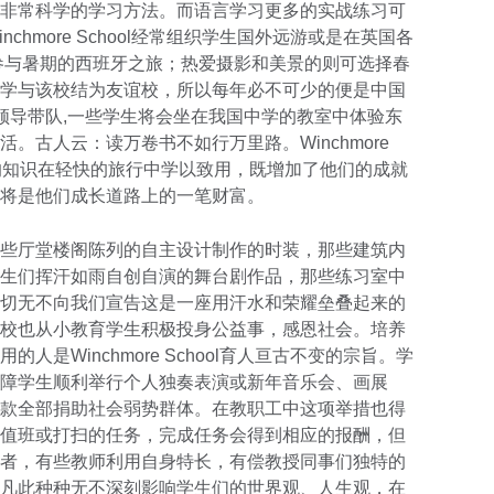
非常科学的学习方法。而语言学习更多的实战练习可
hmore School经常组织学生国外远游或是在英国各
参与暑期的西班牙之旅；热爱摄影和美景的则可选择春
学与该校结为友谊校，所以每年必不可少的便是中国
领导带队,一些学生将会坐在我国中学的教室中体验东
。古人云：读万卷书不如行万里路。Winchmore
到的知识在轻快的旅行中学以致用，既增加了他们的成就
将是他们成长道路上的一笔财富。
些厅堂楼阁陈列的自主设计制作的时装，那些建筑内
生们挥汗如雨自创自演的舞台剧作品，那些练习室中
切无不向我们宣告这是一座用汗水和荣耀垒叠起来的
校也从小教育学生积极投身公益事，感恩社会。培养
是Winchmore School育人亘古不变的宗旨。学
障学生顺利举行个人独奏表演或新年音乐会、画展
款全部捐助社会弱势群体。在教职工中这项举措也得
值班或打扫的任务，完成任务会得到相应的报酬，但
者，有些教师利用自身特长，有偿教授同事们独特的
凡此种种无不深刻影响学生们的世界观、人生观，在