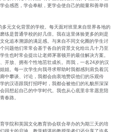
学会感恩，学会奉献，更学会使自己的能量和善举得
远近闻名的多元文化背景的学校。每天面对班里来自世界各地的
磨练是普通学校的好几倍。我在这里体验更多的则是
文化追本溯源的满足感。与来自不同文化圈的学生讨
个问题他们常常会基于各自的背景文化给出几十乃至
学生也时常会提出让老师茅塞顿开的最佳解决方案。
、开放、拥有个性地茁壮成长。而我，一名24岁的汉
姐姐。每一次学生向我寻求帮助时我都感到肩负着沉
廊中攀谈、讨论，我都会由衷地赞叹他们的乐观伶
学的汉语跟我打招呼时，我都会被他们的礼貌所深深
会回想起自己的中学时代。我也从心底里非常愿意陪
青春路。
育学院和英国文化教育协会联合举办的为期三天的培
们很大的启迪，教学精湛的教授学者们还分享了许多