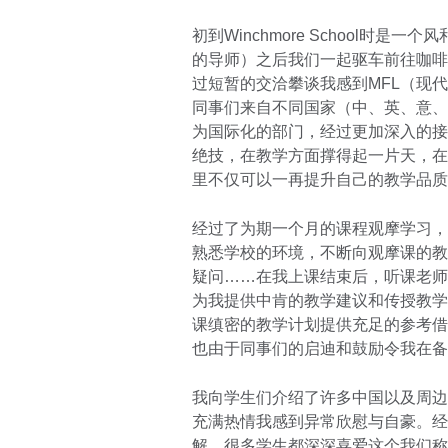
初到Winchmore School时是
的导师）之后我们一起驱车前往咖啡
过短暂的交洽攀谈我感到MFL（现
同事们来自不同国家（中、英、意、
为国际化的部门，经过更加深入的接
绝技，在教学方面撑得起一片天，在
里不仅可以一再提升自己的教学品质
经过了为期一个月的课程观摩学习，
熟悉学校的环境，不断向观摩课的教
疑问……在我上课结束后，听课老师
为我提供中肯的教学建议和传授教学
课缜密的教学计划提供充足的参考借
也由于同事们的启迪和鼓励令我在备
我向学生们介绍了许多中国以及周边
充满热情我感到异常欣慰与自豪。经
解，很多学生都深深喜爱这个我们称