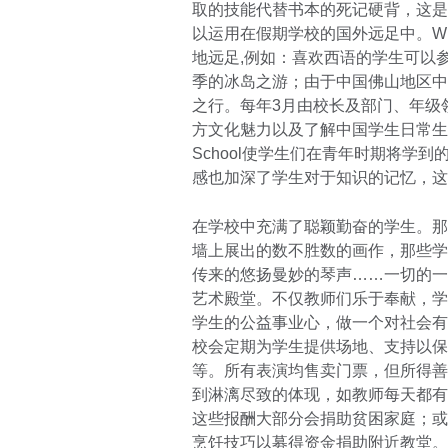
取的技能代替书本的死记硬背，这是
以运用在假期学校的国外远足中。Winc
地远足,例如：喜欢西语的学生可以
季的冰岛之游；由于中国佛山地区中
之行。每年3月由校长及部门、年级
方文化魅力以及了解中国学生日常生活
School使学生们在青年时期将学
感也加深了学生对于知识的记忆，这
在学校中充满了聪颖勤奋的学生。那
墙上展出的数不胜数的画作，那些学
传来的悠扬曼妙的琴声……一切的一
艺术殿堂。不仅教师们乐于奉献，学
学生的公益事业心，做一个对社会有用的人
校会定期为学生提供场地、支持以保
等。所有表演均售卖门票，但所得善
到淋漓尽致的体现，如教师每天都有
这些报酬大部分会捐助贫困家庭；或
烹饪技巧以募得资金捐助附近教堂。