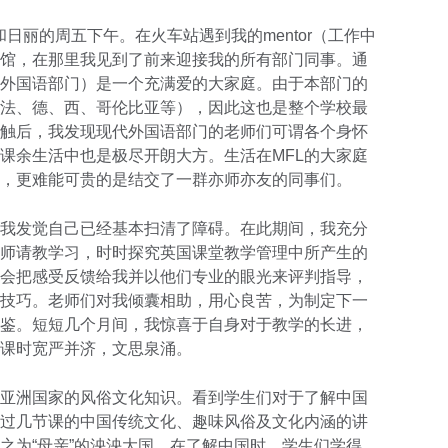
一个风和日丽的周五下午。在火车站遇到我的mentor（工作中
馆，在那里我见到了前来迎接我的所有部门同事。通
代外国语部门）是一个充满爱的大家庭。由于本部门的
法、德、西、哥伦比亚等），因此这也是整个学校最
触后，我发现现代外国语部门的老师们可谓各个身怀
课余生活中也是极尽开朗大方。生活在MFL的大家庭
，更难能可贵的是结交了一群亦师亦友的同事们。
我发觉自己已经基本扫清了障碍。在此期间，我充分
师请教学习，时时探究英国课堂教学管理中所产生的
会把感受反馈给我并以他们专业的眼光来评判指导，
技巧。老师们对我倾囊相助，用心良苦，为制定下一
鉴。短短几个月间，我惊喜于自身对于教学的长进，
课时宽严并济，文思泉涌。
亚洲国家的风俗文化知识。看到学生们对于了解中国
过几节课的中国传统文化、趣味风俗及文化内涵的讲
之为“母亲”的泱泱大国。在了解中国时，学生们学得