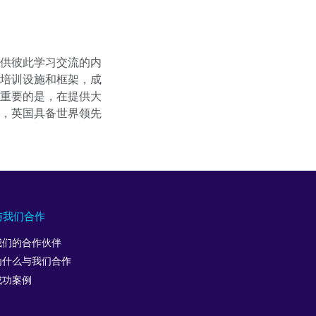
供彼此学习交流的内
培训设施和框架，成
重要的是，在提供大
，英国具备世界领先
与我们合作
我们的合作伙伴
为什么与我们合作
成功案例