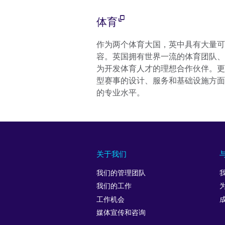
体育
作为两个体育大国，英中具有大量可
容。英国拥有世界一流的体育团队、
为开发体育人才的理想合作伙伴。更
型赛事的设计、服务和基础设施方面
的专业水平。
关于我们
我们的管理团队
我们的工作
工作机会
媒体宣传和咨询