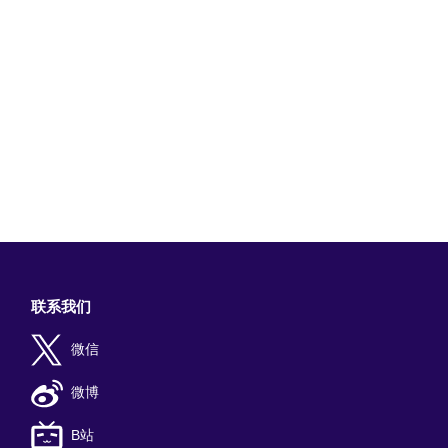
联系我们
微信
微博
B站