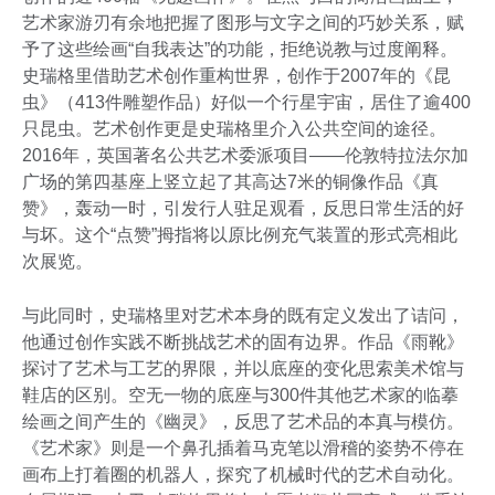
艺术家游刃有余地把握了图形与文字之间的巧妙关系，赋
予了这些绘画“自我表达”的功能，拒绝说教与过度阐释。
史瑞格里借助艺术创作重构世界，创作于2007年的《昆
虫》（413件雕塑作品）好似一个行星宇宙，居住了逾400
只昆虫。艺术创作更是史瑞格里介入公共空间的途径。
2016年，英国著名公共艺术委派项目——伦敦特拉法尔加
广场的第四基座上竖立起了其高达7米的铜像作品《真
赞》，轰动一时，引发行人驻足观看，反思日常生活的好
与坏。这个“点赞”拇指将以原比例充气装置的形式亮相此
次展览。
与此同时，史瑞格里对艺术本身的既有定义发出了诘问，
他通过创作实践不断挑战艺术的固有边界。作品《雨靴》
探讨了艺术与工艺的界限，并以底座的变化思索美术馆与
鞋店的区别。空无一物的底座与300件其他艺术家的临摹
绘画之间产生的《幽灵》，反思了艺术品的本真与模仿。
《艺术家》则是一个鼻孔插着马克笔以滑稽的姿势不停在
画布上打着圈的机器人，探究了机械时代的艺术自动化。