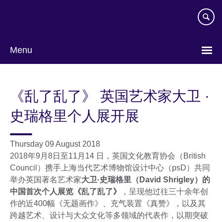
Skip
to
main
content
Menu
Choose
your
《乱了乱了》 英国艺术家大卫 ·
language
史瑞格里个人展开展
Thursday 09 August 2018
2018年9月8日至11月14 日，英国文化教育协会（British
Council）携手上海当代艺术博物馆设计中心（psD）共同
举办英国著名艺术家
大卫·史瑞格里（David Shrigley）的
中国首次个人展览《乱了乱了》
，呈现他过往三十余年创
作的近400幅《无题画作》、充气装置《真赞》，以及其
跨越艺术、设计与大众文化等多领域的代表作，以期突破