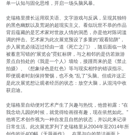
单一认知与固化思维，开启一场头脑风暴。
史瑞格里擅长运用双关语、文字游戏与反讽，呈现其独特
的黑色幽默以及荒诞的超现实主义。看似玩世不恭的作品
背后蕴藏的是艺术家对世故人情的洞悉，亦是他对陈词滥
调的抨击。艺术家为此次展览预设了多重的“观看陷阱”，
步入展览必须迈过经由一道《死亡之门》，随后面临一块
被蓄意写错的“展览会”霓虹标牌，与之相邻的是仿若旅游
景点自拍处的《我是一个人》墙绘，接踵而来的是《禁止
拍摄》、《想象绿色是红色》等与现实相悖的错误指示。
即便观者时刻保持警惕，也不免 “乱了”头脑。但或许这正
是此次展览想让观者经历的状态：放空大脑，从混沌中收
获启迪。
史瑞格里自幼便对艺术产生了兴趣与热忱，他曾袒露：“在
我念幼儿园的时候，就觉得绘画很有趣，现在依然如此。”
他将艺术创作视为一种自发且自然的状态，并以此来记录
日常生活。此次展览罗列了史瑞格里从2004年至2014年所
创作的近400幅《无题画作》。在黑与白的简洁画面上，