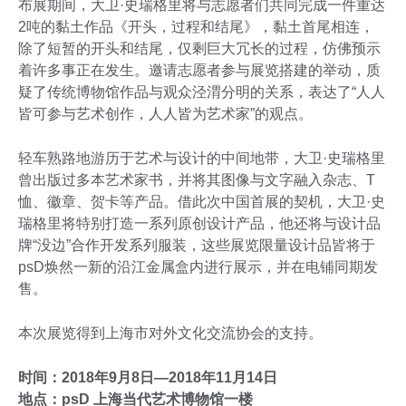
布展期间，大卫·史瑞格里将与志愿者们共同完成一件重达
2吨的黏土作品《开头，过程和结尾》，黏土首尾相连，
除了短暂的开头和结尾，仅剩巨大冗长的过程，仿佛预示
着许多事正在发生。邀请志愿者参与展览搭建的举动，质
疑了传统博物馆作品与观众泾渭分明的关系，表达了“人人
皆可参与艺术创作，人人皆为艺术家”的观点。
轻车熟路地游历于艺术与设计的中间地带，大卫·史瑞格里
曾出版过多本艺术家书，并将其图像与文字融入杂志、T
恤、徽章、贺卡等产品。借此次中国首展的契机，大卫·史
瑞格里将特别打造一系列原创设计产品，他还将与设计品
牌“没边”合作开发系列服装，这些展览限量设计品皆将于
psD焕然一新的沿江金属盒内进行展示，并在电铺同期发
售。
本次展览得到上海市对外文化交流协会的支持。
时间：2018年9月8日—2018年11月14日
地点：psD 上海当代艺术博物馆一楼