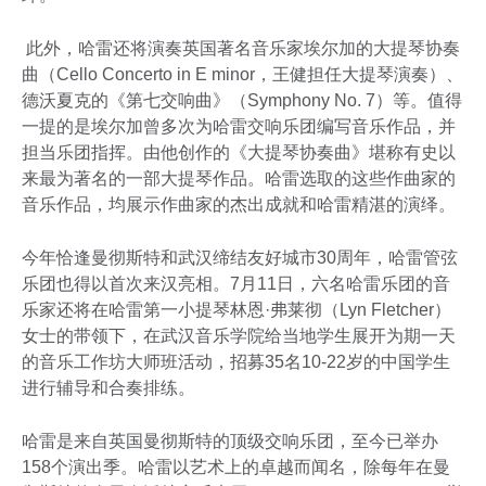
此外，哈雷还将演奏英国著名音乐家埃尔加的大提琴协奏
曲（Cello Concerto in E minor，王健担任大提琴演奏）、
德沃夏克的《第七交响曲》（Symphony No. 7）等。值得
一提的是埃尔加曾多次为哈雷交响乐团编写音乐作品，并
担当乐团指挥。由他创作的《大提琴协奏曲》堪称有史以
来最为著名的一部大提琴作品。哈雷选取的这些作曲家的
音乐作品，均展示作曲家的杰出成就和哈雷精湛的演绎。
今年恰逢曼彻斯特和武汉缔结友好城市30周年，哈雷管弦
乐团也得以首次来汉亮相。7月11日，六名哈雷乐团的音
乐家还将在哈雷第一小提琴林恩·弗莱彻（Lyn Fletcher）
女士的带领下，在武汉音乐学院给当地学生展开为期一天
的音乐工作坊大师班活动，招募35名10-22岁的中国学生
进行辅导和合奏排练。
哈雷是来自英国曼彻斯特的顶级交响乐团，至今已举办
158个演出季。哈雷以艺术上的卓越而闻名，除每年在曼