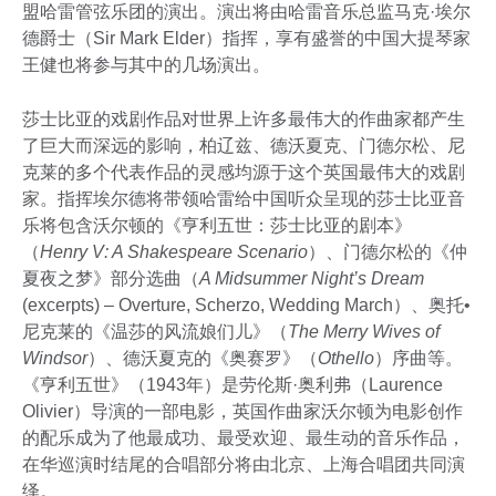
盟哈雷管弦乐团的演出。演出将由哈雷音乐总监马克·埃尔
德爵士（Sir Mark Elder）指挥，享有盛誉的中国大提琴家
王健也将参与其中的几场演出。
莎士比亚的戏剧作品对世界上许多最伟大的作曲家都产生
了巨大而深远的影响，柏辽兹、德沃夏克、门德尔松、尼
克莱的多个代表作品的灵感均源于这个英国最伟大的戏剧
家。指挥埃尔德将带领哈雷给中国听众呈现的莎士比亚音
乐将包含沃尔顿的《亨利五世：莎士比亚的剧本》
（
Henry V: A Shakespeare Scenario
）、门德尔松的《仲
夏夜之梦》部分选曲（
A Midsummer Night’s Dream
(excerpts) – Overture, Scherzo, Wedding March）、奥托•
尼克莱的《温莎的风流娘们儿》（
The Merry Wives of
Windsor
）、德沃夏克的《奥赛罗》（
Othello
）序曲等。
《亨利五世》（1943年）是劳伦斯·奥利弗（Laurence
Olivier）导演的一部电影，英国作曲家沃尔顿为电影创作
的配乐成为了他最成功、最受欢迎、最生动的音乐作品，
在华巡演时结尾的合唱部分将由北京、上海合唱团共同演
绎。