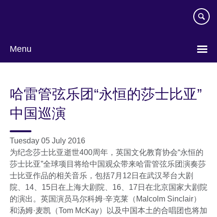
Skip
to
main
content
Menu
Choose
your
哈雷管弦乐团“永恒的莎士比亚”
language
中国巡演
Tuesday 05 July 2016
为纪念莎士比亚逝世400周年，英国文化教育协会“永恒的
莎士比亚”全球项目将给中国观众带来哈雷管弦乐团演奏莎
士比亚作品的相关音乐，包括7月12日在武汉琴台大剧
院、14、15日在上海大剧院、16、17日在北京国家大剧院
的演出。英国演员马尔科姆·辛克莱（Malcolm Sinclair）
和汤姆·麦凯（Tom McKay）以及中国本土的合唱团也将加