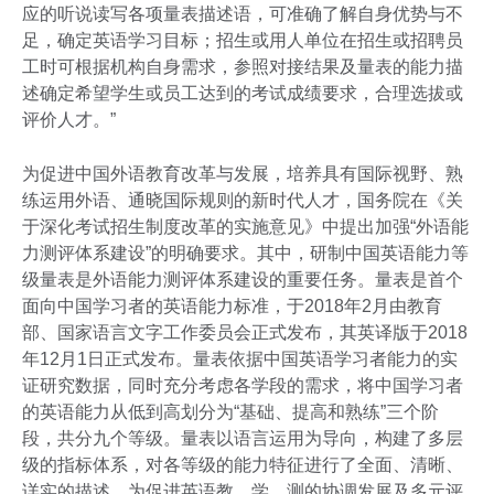
应的听说读写各项量表描述语，可准确了解自身优势与不
足，确定英语学习目标；招生或用人单位在招生或招聘员
工时可根据机构自身需求，参照对接结果及量表的能力描
述确定希望学生或员工达到的考试成绩要求，合理选拔或
评价人才。”
为促进中国外语教育改革与发展，培养具有国际视野、熟
练运用外语、通晓国际规则的新时代人才，国务院在《关
于深化考试招生制度改革的实施意见》中提出加强“外语能
力测评体系建设”的明确要求。其中，研制中国英语能力等
级量表是外语能力测评体系建设的重要任务。量表是首个
面向中国学习者的英语能力标准，于2018年2月由教育
部、国家语言文字工作委员会正式发布，其英译版于2018
年12月1日正式发布。量表依据中国英语学习者能力的实
证研究数据，同时充分考虑各学段的需求，将中国学习者
的英语能力从低到高划分为“基础、提高和熟练”三个阶
段，共分九个等级。量表以语言运用为导向，构建了多层
级的指标体系，对各等级的能力特征进行了全面、清晰、
详实的描述，为促进英语教、学、测的协调发展及多元评