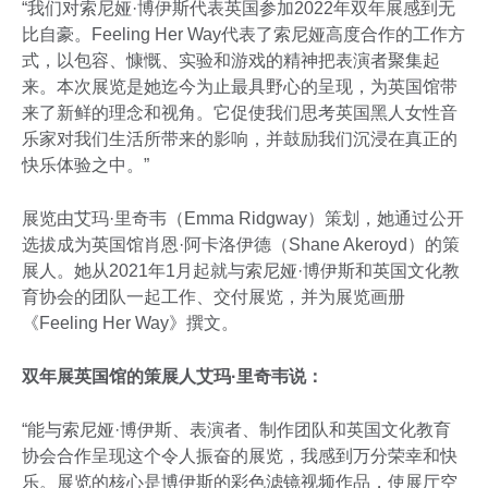
“我们对索尼娅·博伊斯代表英国参加2022年双年展感到无
比自豪。Feeling Her Way代表了索尼娅高度合作的工作方
式，以包容、慷慨、实验和游戏的精神把表演者聚集起
来。本次展览是她迄今为止最具野心的呈现，为英国馆带
来了新鲜的理念和视角。它促使我们思考英国黑人女性音
乐家对我们生活所带来的影响，并鼓励我们沉浸在真正的
快乐体验之中。”
展览由艾玛·里奇韦（Emma Ridgway）策划，她通过公开
选拔成为英国馆肖恩·阿卡洛伊德（Shane Akeroyd）的策
展人。她从2021年1月起就与索尼娅·博伊斯和英国文化教
育协会的团队一起工作、交付展览，并为展览画册
《Feeling Her Way》撰文。
双年展英国馆的策展人艾玛·里奇韦说：
“能与索尼娅·博伊斯、表演者、制作团队和英国文化教育
协会合作呈现这个令人振奋的展览，我感到万分荣幸和快
乐。展览的核心是博伊斯的彩色滤镜视频作品，使展厅空