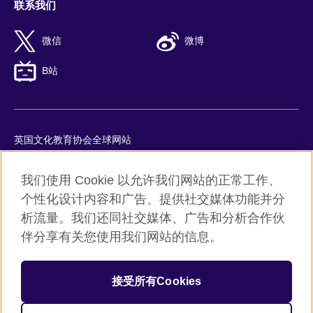
联系我们
微信
微博
B站
英国文化教育协会全球网站
隐私与使用条款
我们使用 Cookie 以允许我们网站的正常工作、
Cookie
个性化设计内容和广告、提供社交媒体功能并分
网站地图
析流量。我们还同社交媒体、广告和分析合作伙
ICP number: 京ICP备10044692号-8
伴分享有关您使用我们网站的信息。
京公网安备11010502045859号
接受所有Cookies
© 2026 British Council
英国文化教育协会是英国提供教育机会与促进文化交流的国际机
构。