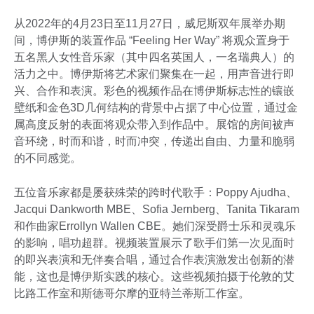
从2022年的4月23日至11月27日，威尼斯双年展举办期
间，博伊斯的装置作品 “Feeling Her Way” 将观众置身于
五名黑人女性音乐家（其中四名英国人，一名瑞典人）的
活力之中。博伊斯将艺术家们聚集在一起，用声音进行即
兴、合作和表演。彩色的视频作品在博伊斯标志性的镶嵌
壁纸和金色3D几何结构的背景中占据了中心位置，通过金
属高度反射的表面将观众带入到作品中。展馆的房间被声
音环绕，时而和谐，时而冲突，传递出自由、力量和脆弱
的不同感觉。
五位音乐家都是屡获殊荣的跨时代歌手：Poppy Ajudha、
Jacqui Dankworth MBE、Sofia Jernberg、Tanita Tikaram
和作曲家Errollyn Wallen CBE。她们深受爵士乐和灵魂乐
的影响，唱功超群。视频装置展示了歌手们第一次见面时
的即兴表演和无伴奏合唱，通过合作表演激发出创新的潜
能，这也是博伊斯实践的核心。这些视频拍摄于伦敦的艾
比路工作室和斯德哥尔摩的亚特兰蒂斯工作室。