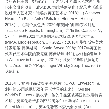
会的首任主席，她倡导了一个为期3年的黑人艺术家与现
代主义研究项目，后来BBC为此特别制作了纪录片《谁听
说过黑人艺术家？隐秘的英国艺术史 2018》（Whoever
Heard of a Black Artist? Britain’s Hidden Art History
2018）。近期个展包括: 2020 年英国伯明翰东区计划
（Eastside Projects, Birmingham）之“In the Castle of My
Skin”， 并在2021年巡展到米德尔斯堡现代艺术学院
(MIMA, Middlesbrough, UK 2021）; 2018年曼彻斯特美术
馆索尼娅·博伊斯展 （Sonia Boyce 2018); 2017年英国伦
敦当代艺术学院的索尼娅·博伊斯展: 我们走在她的道路上
（We move in her way， 2017)；以及2016年 法国尼斯
Villa Arson 举办的Paper Tiger Whisky Soap Theatre（达
达尼斯)。
2015年，她的作品被奥奎·恩威佐（Okwui Enwezor）策
划的第56届威尼斯双年展《世界的未来》（All the
World’s Futures）展收录。她的作品还被英国伦敦泰特美
术馆，英国伦敦维多利亚和阿尔伯特博物馆（Victoria &
Albert Museum），英国伦敦艺术委员会收藏（Arts