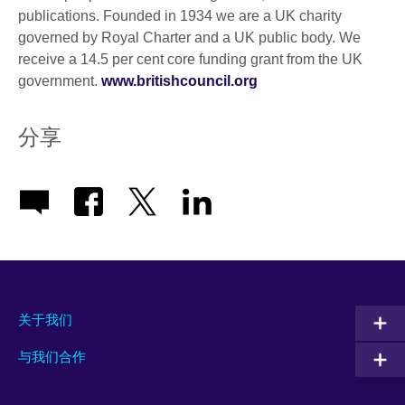
publications. Founded in 1934 we are a UK charity
governed by Royal Charter and a UK public body. We
receive a 14.5 per cent core funding grant from the UK
government.
www.britishcouncil.org
分享
关于我们
与我们合作