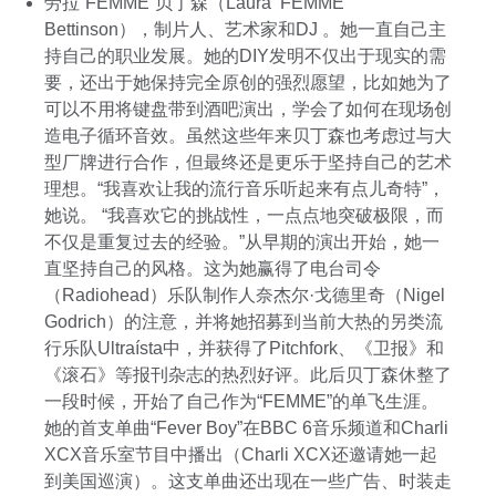
劳拉“FEMME”贝丁森（Laura ‘FEMME’
Bettinson），制片人、艺术家和DJ 。她一直自己主
持自己的职业发展。她的DIY发明不仅出于现实的需
要，还出于她保持完全原创的强烈愿望，比如她为了
可以不用将键盘带到酒吧演出，学会了如何在现场创
造电子循环音效。虽然这些年来贝丁森也考虑过与大
型厂牌进行合作，但最终还是更乐于坚持自己的艺术
理想。“我喜欢让我的流行音乐听起来有点儿奇特”，
她说。 “我喜欢它的挑战性，一点点地突破极限，而
不仅是重复过去的经验。”从早期的演出开始，她一
直坚持自己的风格。这为她赢得了电台司令
（Radiohead）乐队制作人奈杰尔·戈德里奇（Nigel
Godrich）的注意，并将她招募到当前大热的另类流
行乐队Ultraísta中，并获得了Pitchfork、《卫报》和
《滚石》等报刊杂志的热烈好评。此后贝丁森休整了
一段时候，开始了自己作为“FEMME”的单飞生涯。
她的首支单曲“Fever Boy”在BBC 6音乐频道和Charli
XCX音乐室节目中播出（Charli XCX还邀请她一起
到美国巡演）。这支单曲还出现在一些广告、时装走