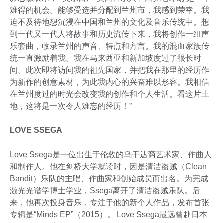
难得的机会。能够受选并分配到兰州市，我感到荣幸。我
迫不及待地想沉浸在中国和兰州的文化及音乐传统中。想
到一代又一代人将故事和历史流传下来，我将创作一组声
乐套曲，收录兰州的声音、特点和方言。我的混血家族传
统一直激励着我。我在马来西亚和新加坡度过了很长时
间。此次即将访问我的祖先国家，并把我在那里的经历作
为新作的创意素材，为此我内心的兴奋难以形容。我相信
在兰州度过的时光会改变我的创作和个人生活。看这片土
地，这将是一次令人难忘的经历！”
LOVE SSEGA
Love Ssega是一位出生于伦敦的乌干达裔艺术家、作曲人
和制作人。他在剑桥大学就读时，因是清洁盗贼（Clean
Bandit）乐队的主唱、作曲家和创始成员而出名。为完成
激光光谱学博士学业，Ssega离开了清洁盗贼乐队。后
来，他再次投身音乐，专注于他的新个人作品，发布首张
专辑是“Minds EP”（2015）。 Love Ssega最远曾赴日本