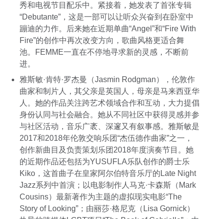
秀和电视节目配乐中。紧接着，她发表了首张专辑
“Debutante”，这是一部可以让听众兴奋到在卧室中
蹦迪的力作。后来她在近期单曲“Angel”和“Fire With
Fire”的创作中再次改变方向，歌曲风格更适合舞
池。FEMME一直在不停地寻求新的灵感，不断前
进。
雅斯敏·肯特·罗杰曼（Jasmin Rodgman），伦敦作
曲家和制片人，其父亲是英国人，母亲是马来西亚华
人。她的作品关注跨艺术领域合作和互动，大力提倡
身份认同与社会融合。她从不同社区中获得灵感并参
与社区活动，音乐广袤、深邃又有叙事感。雅斯敏是
2017和2018年伦敦交响乐团“杰伍德作曲家”之一，
创作新曲目及负责策划乐团2018年度演奏节目。她
的近期作品还包括为YUSUFLA乐队创作的爵士乐
Kiko，这首曲子在皇家阿尔伯特音乐厅的Late Night
Jazz系列中首演；以电影制作人马克·卡森斯（Mark
Cousins）最新著作为主题的虚拟现实电影“The
Story of Looking”；由丽莎·格尼克（Lisa Gornick）