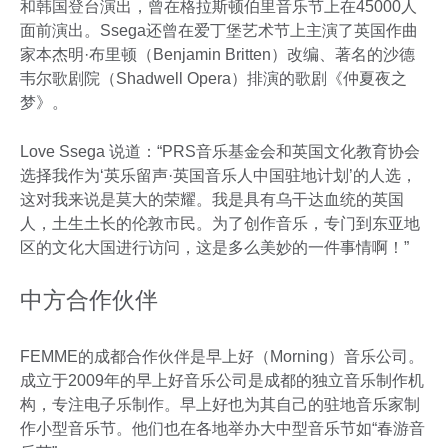
和韩国登台演出，曾在格拉斯顿伯里音乐节上在45000人
面前演出。Ssega还曾在爱丁堡艺术节上主演了英国作曲
家本杰明·布里顿（Benjamin Britten）改编、著名的沙德
韦尔歌剧院（Shadwell Opera）排演的歌剧《仲夏夜之
梦》。
Love Ssega 说道：“PRS音乐基金会和英国文化教育协会
选择我作为‘英乐留声·英国音乐人中国驻地计划’的人选，
这对我来说是莫大的荣耀。我是具有乌干达血统的英国
人，土生土长的伦敦市民。为了创作音乐，专门到东亚地
区的文化大国进行访问，这是多么美妙的一件事情啊！”
中方合作伙伴
FEMME的成都合作伙伴是早上好（Morning）音乐公司。
成立于2009年的早上好音乐公司是成都的独立音乐制作机
构，专注电子乐制作。早上好也为其自己的驻地音乐家制
作小型音乐节。他们也在各地举办大中型音乐节如“春游音