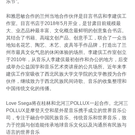
乐节”。
和雅思敏合作的兰州当地合作伙伴是目言书店和李建傧工
作室。目言书店于2018年5月开业，是甘肃目前规模最
大、业态品种最丰富、文化概念最鲜明的创意集合书店。
其结合了书籍、高端文创产品、创意手工，联合了一众当
地知名花艺、陶艺、木艺、皮具等手作品牌，打造出了兰
州市最具文化气息的休闲体验的场所。李建傧工作室创立
于2010年，从音乐人李建傧最初创作和办公的地方，后变
成举办公益国学和音乐艺术类讲座的公共场所。近年来李
建傧工作室吸收了西北民族大学文学院的文学教授为合作
伙伴，继续致力于西北民族民间诗歌、音乐的收集整理和
中国传统文化的传播。
Love Ssega将在桂林和北河三POLLUX一起合作。北河三
POLLUX是摩登天空和星外星音乐携手成立的世界音乐公
司，专注于融合中国民族音乐、传统音乐和世界音乐，致
力于挖掘与创造能传承地球音乐文化以及沟通所有民族与
语言的世界音乐