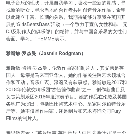
电子音乐的现状，开展自我学习，吸收一些新的灵感，寻
找新的听众，寻求当地的合作者共同创造音乐作品，希望
以此建立丰富、长期的关系。我期待能够分享我在英国开
展的‘GirlsBeatsBass’活动（一个致力于宣传女性和非二元
DJ及制作人的俱乐部）的精神，并与中国音乐界的女性们
会面、学习。” FEMME表示。
雅斯敏·罗杰曼（Jasmin Rodgman）
雅斯敏·肯特·罗杰曼，伦敦作曲家和制片人，其父亲是英
国人，母亲是马来西亚华人。她的作品关注跨艺术领域合
作和互动，音乐广袤、深邃又有叙事感。雅斯敏是2017和
2018年伦敦交响乐团“杰伍德作曲家”之一，创作新曲目及
负责策划乐团2018年度演奏节目。她的作品在伦敦及英国
各地广为演出，包括巴比肯艺术中心、皇家阿尔伯特音乐
厅等。她不仅是作曲家，还是制片和艺术咨询公司Fury
Films的制片人。
雅思敏表示：“‘英乐留声·英国音乐人中国驻地计划’是一个