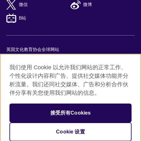
微信
微博
B站
英国文化教育协会全球网站
隐私与使用条款
我们使用 Cookie 以允许我们网站的正常工作、
Cookie
个性化设计内容和广告、提供社交媒体功能并分
网站地图
析流量。我们还同社交媒体、广告和分析合作伙
ICP number: 京ICP备10044692号-8
伴分享有关您使用我们网站的信息。
京公网安备11010502045859号
接受所有Cookies
© 2026 British Council
英国文化教育协会是英国提供教育机会与促进文化交流的国际机
构。
Cookie 设置
机构注册号：209131 （英格兰与威尔士）SC037733 （苏格兰）