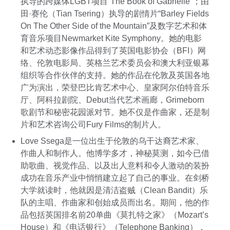
执导的跨媒体LGBT项目“The Book of Gabrielle”；由
田·赛伦（Tian Tsering）执导的剧情片“Barley Fields
On The Other Side of the Mountain”及数字艺术和体
育音乐项目Newmarket Kite Symphony。她的电影
和艺术动态影像作品得到了英国电影协会（BFI）网
络、伦敦电影局、英格兰艺术委员会和澳大利亚银幕
组织等合作伙伴的支持。她的作品在伦敦及英国各地
广为演出，荣登巴比肯艺术中心、皇家阿尔伯特音乐
厅、阿科拉剧院、Debut当代艺术画廊，Grimeborn
歌剧节和秘密花园派对节。她不仅是作曲家，还是制
片和艺术咨询公司Fury Films的制片人。
Love Ssega是一位出生于伦敦的乌干达裔艺术家、
作曲人和制作人。他博学多才，神秘莫测，如今已借
助歌曲、视觉作品、以及出人意料和令人激动的装扮
成功在音乐产业中悄悄建立起了自己的事业。在剑桥
大学就读时，他就因是清洁盗贼（Clean Bandit）乐
队的主唱、作曲家和创始成员而出名。期间，他的作
品包括英国排名前20单曲《莫扎特之家》（Mozart’s
House）和《电话银行》（Telephone Banking），