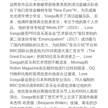
这两首作品后来都被荣获格莱美奖的清洁盗贼乐队收
在了他们首张金畅销专辑 “New Eyes”中。为完成激
光光谱学博士学业，Ssega离开了清洁盗贼乐队。后
来，他满怀激情再次投身音乐，专注于他的新个人作
品。 他的首张专辑是“Minds EP”（2015）。Love
Ssega接受PRS音乐基金会“艺术新动力”项目资助的
第二张迷你专辑 “Emancipation!”（2017）成功吸引
了国内和国际的注意力。为此BBC“音乐介绍”平台和
BBC国际台挑选他为2018英国大逃亡音乐节（The
Great Escape）的前50位音乐表演者之一。Love
Ssega的音乐和艺术理想不断迸发，Mixmag和
Notion Magazine杂志都对他进行过特别报道，GQ
刊物和伦敦时装周也曾向他发出过邀请。Love
Ssega最远曾赴日本和韩国登台演出，70人编制的
BBC交响乐团和BBC音乐会乐团也演奏过他的作
品。他也曾在格拉斯顿伯里音乐节上在45000人面前
演出。Ssega曾在爱丁堡艺术节上主演了英国作曲家
本杰明·布里顿（Benjamin Britten）改编、著名的沙