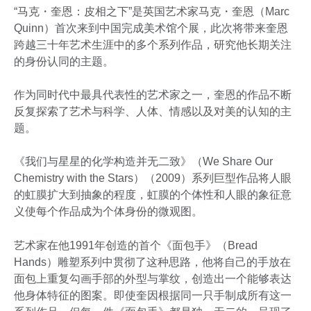
“马克・奎恩：皮相之下”是英国艺术家马克・奎恩（Marc
Quinn）首次来到中国完成美术馆个展，此次将带来奎恩
跨越三十年艺术生涯中的多个系列作品，研究他长期关注
的身份认同的主题。
作为同时代中最具代表性的艺术家之一，奎恩的作品不断
反复探索了艺术与科学、人体、情感以及对美的认知的主
题。
《我们与星星的化学构造并无二致》（We Share Our
Chemistry with the Stars）（2009）系列巨型作品将人眼
的虹膜扩大到抽象的程度，虹膜的个体性和人眼的象征意
义使每个作品成为个体身份的微观图。
艺术家在他1991年创造的首个《面包手》（Bread
Hands）雕塑系列中贯彻了这种思路，他将自己的手放在
面包上重复勾画手部的外型与掌纹，创造出一个能够表达
他身体特征的图案。即使奎因根据同一只手制成所有这一