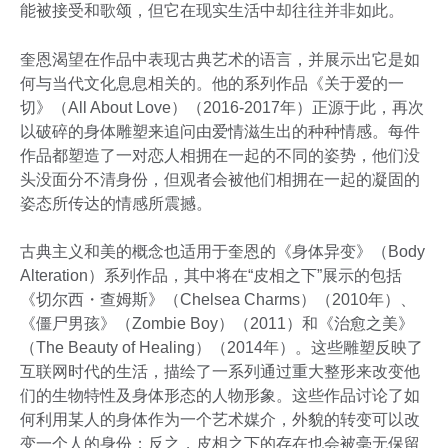
能被接受和歌颂，但它在现实生活中却往往并非如此。
奎恩渴望在作品中表现古典艺术的语言，并展示出它是如
何与当代文化息息相关的。他的系列作品《关于爱的一
切》（All About Love）（2016-2017年）正源于此，再次
以破碎的身体雕塑来追问由爱情滋生出的种种情感。每件
作品都塑造了一对恋人相拥在一起的不同的姿势，他们没
头没面分不清身份，但观者会被他们相拥在一起的凝固的
姿态所传达的情感所震撼。
古典主义和美的概念也适用于奎恩的《身体异变》（Body
Alteration）系列作品，其中将在“皮相之下”展示的包括
《切尔西・查姆斯》（Chelsea Charms）（2010年）、
《僵尸男孩》（Zombie Boy）（2011）和《治愈之美》
（The Beauty of Healing）（2014年）。这些雕塑反映了
互联网时代的生活，描绘了一系列通过重大整形来改变他
们的生物特性及身体形态的人物形象。这些作品讨论了如
何利用某人的身体作为一个艺术媒介，外貌的转变可以改
变一个人的身份；反之，皮相之下的存在也会被毫无保留