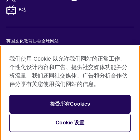
B站
英国文化教育协会全球网站
隐私与使用条款
我们使用 Cookie 以允许我们网站的正常工作、
Cookie
个性化设计内容和广告、提供社交媒体功能并分
网站地图
析流量。我们还同社交媒体、广告和分析合作伙
ICP number: 京ICP备10044692号-8
伴分享有关您使用我们网站的信息。
京公网安备11010502045859号
接受所有Cookies
© 2026 British Council
英国文化教育协会是英国提供教育机会与促进文化交流的国际机
构。
Cookie 设置
机构注册号：209131 （英格兰与威尔士）SC037733 （苏格兰）