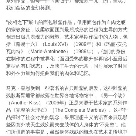
系列作品，但每一件《面包手》都是独一无二的，呈现了
我们命运的变幻莫测。
“皮相之下”展出的面包雕塑作品，借用面包作为血肉之躯
的宗教象征，以柔软面团到最后成形的过程为主导的方式
创造出极具表现力的雕塑。艺术家早期作品中的人物，包
括《路易十六》（Louis XVI）（1989年）和《玛丽-安托
瓦内特》（Marie-Antoinette）（1989年），他们的身份
在制作的过程中被异化（面团受热膨胀升起再缩小至最后
定型的有机状态），反映了生命的无常，同时展示了时间
和外在力量如何扭曲我们的肉体和记忆。
马克・奎恩受到一些著名的古典雕塑的启发，这些雕塑的
残肢断臂通常都散落在世界各地博物馆中，《另一个吻》
（Another Kiss）（2006年）正是来源于艺术家的系列作
品《完整的大理石》（The Complete Marbles）。这些作
品探讨了社会对美的观念，采用理想主义的语言来展现那
些因意外或天生残疾而失去肢体的人身体的“不完整”。他
们所强调的事实是，虽然身体残缺的概念在艺术史语境中