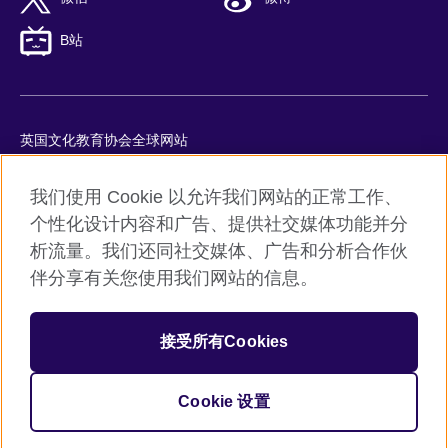
B站
英国文化教育协会全球网站
隐私与使用条款
我们使用 Cookie 以允许我们网站的正常工作、
Cookie
个性化设计内容和广告、提供社交媒体功能并分
网站地图
析流量。我们还同社交媒体、广告和分析合作伙
ICP number: 京ICP备10044692号-8
伴分享有关您使用我们网站的信息。
京公网安备11010502045859号
接受所有Cookies
© 2026 British Council
英国文化教育协会是英国提供教育机会与促进文化交流的国际机
构。
Cookie 设置
机构注册号：209131 （英格兰与威尔士）SC037733 （苏格兰）