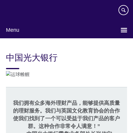
Skip
to
main
content
Menu
Choose
your
中国光大银行
language
我们拥有众多海外理财
产品，能够提供高质量
的
理财服务。我们与英国文
化教育协会的合作
使我们找到
了一个可以受益于我们产
品的客户
群。这种合作非
常令人满意！”