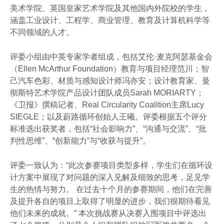
美术学院、英国皇家艺术学院及其他国内外院校的学生，
涵盖工业设计、工程学、商业管理、教育及计算机科学等
不同领域的人才。
评委小组由中英专家学者组成，包括艾伦·麦克阿瑟基金会
（Ellen McArthur Foundation）教育与项目经理范川；智
己汽车色彩、材质与感知设计师冯亦安；设计教育家、曼
彻斯特艺术学院产品设计团队成员Sarah MORIARTY；
《卫报》撰稿记者、Real Circularity Coalition主席Lucy
SIEGLE；以及蔚路循环创始人王曦。评委根据五个评分
标准选出获奖者，包括“社会影响力”、“沟通与交流”、“批
判性思维”、“创新能力”与“收获与提升”。
评委一致认为：“此次参赛项目类型多样，学生们在循环设
计方案中展现了对问题的深入见解及细致的思考，足见学
生的热情与努力。 在过去十个月的参赛期间，他们在完善
及提升各自的项目上取得了明显的进步，我们很期待看见
他们未来的成就。” 本次挑战赛从决赛入围项目中评选出