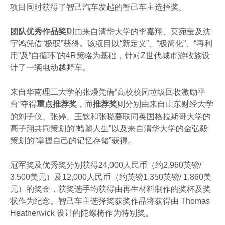
项目同时获得了智己汽车发起的智己车主选择奖。
团队优秀作品奖
则由来自清华大学的李嘉翔、莫宛莹及沈
宇鸿凭借“极驭”获得。该项目以“新定义”、“极简化”、“再利
用”及“自循环”的4R策略为基础，针对Z世代城市游牧族设
计了一辆电动越野车。
来自华南理工大学的张熳凭借“高校校园垃圾回收激励平
台”夺得
重点推荐奖
，而
推荐奖
则分别由来自山东财经大学
的刘子仪、张婷、王钦和张晓蔓联同英国格拉斯哥大学的
高子翔共同策划的“蜡塑人生”以及来自清华大学的金弘毅
策划的“掌握自己的记忆存储”获得。
冠军奖及优秀奖分别获得24,000人民币（约2,960英镑/
3,500美元）及12,000人民币（约英镑1,350英镑/ 1,860美
元）的奖金，获奖选手均获得由再生材料制作的奖杯及奖
状作为纪念。智己车主选择奖获奖作品将获得由 Thomas
Heatherwick 设计的陀螺椅作为特别奖。