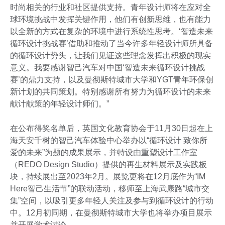
时尚相关的行业和社区提供支持。青年设计师将在应对全
球环境挑战中发挥关键作用，他们有创新思维，也有能力
以全新的方式在复杂的环境中进行系统性思考。‘智造未来
循环设计挑战赛’借助和推动了当今许多年轻设计师所具备
的循环设计势头，让我们见证这些理念发挥出积极的现实
意义。我要感谢智己汽车对中国‘智造未来循环设计挑战
赛’的鼎力支持，以及曼彻斯特城市大学和YGT青年环保创
新计划的共同策划。特别感谢所有努力为循环设计的未来
献计献策的年轻设计师们。”
在公布得奖名单后，英国文化教育协会于11月30日起在上
海天安千树的智己汽车体验中心举办以“循环设计 致你所
爱的未来”为题的成果展示，并特设由重塑设计工作室
（REDO Design Studio）提供的再生材料展示及实践板
块，持续展出至2023年2月。展览更将在12月底作为“IM
Here智己生活节”的联动活动，移师至上海武康路“城市交
集”空间，以吸引更多年轻人关注及参与到循环设计的行动
中。12月初同期，在曼彻斯特城市大学也将举办项目展示
并开展学术讨论。