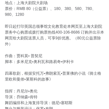
地点：上海大剧院大剧场
票价：RMB 80（公益票）、180、380、580、780、
980、1280
即日起打印英国总领事馆文化教育处本网页至上海大剧院
票务中心购票或拨打购票热线400-106-8686 订购并出示本
网页给大剧院送票人员，可享9折优惠。（80元公益票除
外）
作曲：贾科莫• 普契尼
脚本：多米尼克•奥利瓦和路易奇•伊利卡
四幕歌剧，根据安托万•弗朗索瓦•普莱佛的小说《骑士格
里欧和曼侬•莱斯科的故事》
指挥：丹尼尔•奥伦
导演：乔纳森•肯特
舞蹈编排和上海复排导演：德尼•塞耶斯
舞台与服装设计：保罗•布朗