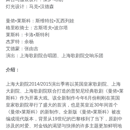
灯光设计：马克•汉德森
曼侬•莱斯科：斯维特拉•瓦西列娃
格里欧骑士：古斯塔夫•波尔塔
莱斯科：卡洛•斯特利
杰罗特：余杨
艾德蒙：张由吉
演出：上海歌剧院合唱团、上海歌剧院交响乐团
介绍：
上海大剧院2014/2015演出季将以英国皇家歌剧院、上海
大剧院、上海歌剧院联合打造的普契尼经典歌剧《曼侬•莱
斯科》作为开幕大戏。该全新制作今年6月份刚刚在英国
皇家歌剧院举行了盛大的首演，也是英皇近30年间首个
《曼侬•莱斯科》的新制作。全新版《曼侬•莱斯科》被改
编成现代版本，背景从19世纪的巴黎移到了当下，原剧中
涉及的对爱、对金钱的渴望与抉择的许多主题更加鲜明地