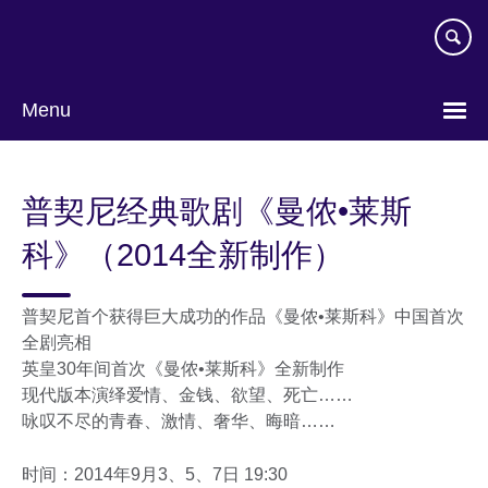
Skip
to
main
content
Menu
Choose
your
普契尼经典歌剧《曼侬•莱斯
language
科》（2014全新制作）
普契尼首个获得巨大成功的作品《曼侬•莱斯科》中国首次
全剧亮相
英皇30年间首次《曼侬•莱斯科》全新制作
现代版本演绎爱情、金钱、欲望、死亡……
咏叹不尽的青春、激情、奢华、晦暗……
时间：2014年9月3、5、7日 19:30