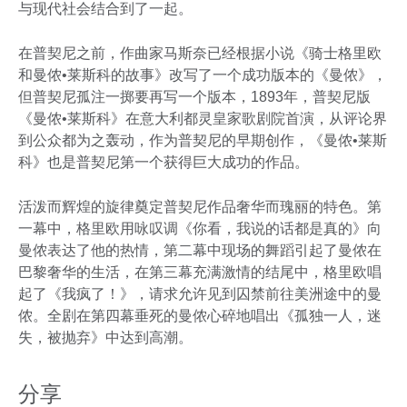
与现代社会结合到了一起。
在普契尼之前，作曲家马斯奈已经根据小说《骑士格里欧
和曼侬•莱斯科的故事》改写了一个成功版本的《曼侬》，
但普契尼孤注一掷要再写一个版本，1893年，普契尼版
《曼侬•莱斯科》在意大利都灵皇家歌剧院首演，从评论界
到公众都为之轰动，作为普契尼的早期创作，《曼侬•莱斯
科》也是普契尼第一个获得巨大成功的作品。
活泼而辉煌的旋律奠定普契尼作品奢华而瑰丽的特色。第
一幕中，格里欧用咏叹调《你看，我说的话都是真的》向
曼侬表达了他的热情，第二幕中现场的舞蹈引起了曼侬在
巴黎奢华的生活，在第三幕充满激情的结尾中，格里欧唱
起了《我疯了！》，请求允许见到囚禁前往美洲途中的曼
侬。全剧在第四幕垂死的曼侬心碎地唱出《孤独一人，迷
失，被抛弃》中达到高潮。
分享